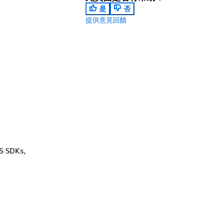
是
否
提供意見回饋
WS SDKs,