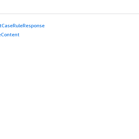
tCaseRuleResponse
leContent