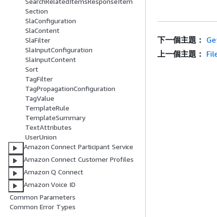
SearchRelatedItemsResponseItem
Section
SlaConfiguration
SlaContent
下一個主題：
Ge
SlaFilter
SlaInputConfiguration
上一個主題：
Fi
SlaInputContent
Sort
TagFilter
TagPropagationConfiguration
TagValue
TemplateRule
TemplateSummary
TextAttributes
UserUnion
Amazon Connect Participant Service
Amazon Connect Customer Profiles
Amazon Q Connect
Amazon Voice ID
Common Parameters
Common Error Types