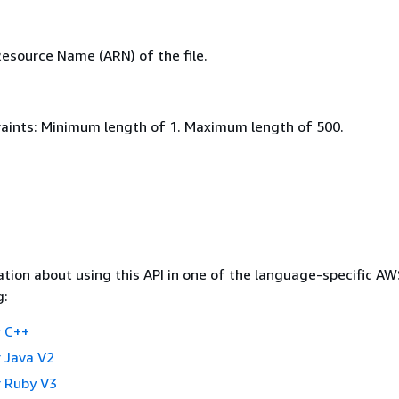
source Name (ARN) of the file.
aints: Minimum length of 1. Maximum length of 500.
tion about using this API in one of the language-specific A
g:
 C++
 Java V2
 Ruby V3