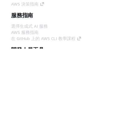
AWS 決策指南
服務指南
選擇生成式 AI 服務
AWS 服務指南
在 GitHub 上的 AWS CLI 教學課程
開發人員工具
AWS 程式碼範例庫
AWS CLI
AWS 建構家中心
AWS 開發人員工具部落格
實用的連結
下載 AWS 文件 MCP 伺服器
登入 AWS Console
AWS re:Post
隱私權
網站條款
Cookie 偏好設定
©
2026, Amazon Web Services, Inc.或其附屬公司。保留