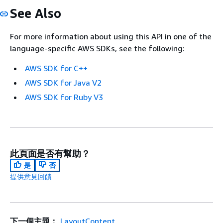
See Also
For more information about using this API in one of the
language-specific AWS SDKs, see the following:
AWS SDK for C++
AWS SDK for Java V2
AWS SDK for Ruby V3
此頁面是否有幫助？
是
否
提供意見回饋
下一個主題：
LayoutContent