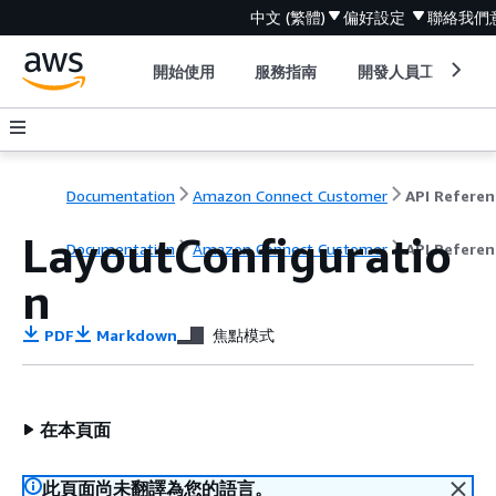
中文 (繁體)
偏好設定
聯絡我們
開始使用
服務指南
開發人員工具
Documentation
Amazon Connect Customer
API Referen
LayoutConfiguratio
Documentation
Amazon Connect Customer
API Referen
n
PDF
Markdown
焦點模式
在本頁面
此頁面尚未翻譯為您的語言。