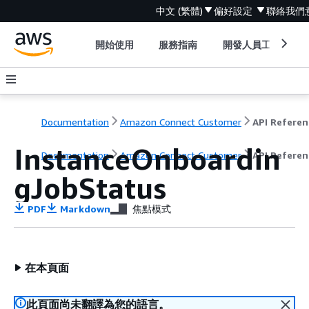
中文 (繁體)
偏好設定
聯絡我們
開始使用
服務指南
開發人員工具
Documentation
Amazon Connect Customer
API Referen
InstanceOnboardin
Documentation
Amazon Connect Customer
API Referen
gJobStatus
PDF
Markdown
焦點模式
在本頁面
此頁面尚未翻譯為您的語言。