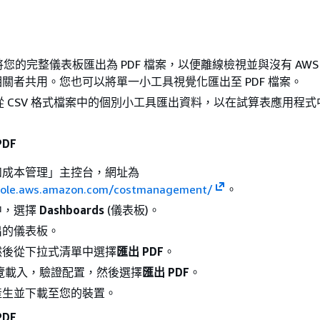
將您的完整儀表板匯出為 PDF 檔案，以便離線檢視並與沒有 AWS
關者共用。您也可以將單一小工具視覺化匯出至 PDF 檔案。
從 CSV 格式檔案中的個別小工具匯出資料，以在試算表應用程
DF
和成本管理」主控台，網址為
nsole.aws.amazon.com/costmanagement/
。
中，選擇
Dashboards
(儀表板)。
出的儀表板。
然後從下拉式清單中選擇
匯出 PDF
。
 預覽載入，驗證配置，然後選擇
匯出 PDF
。
將產生並下載至您的裝置。
DF