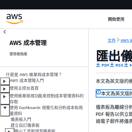
開始使用
文件
AWS B
AWS 成本管理
匯出
文件
AWS B
使用者指南
PDF
RSS
M
什麼是 AWS 帳單與成本管理？
AWS 成本管理入門
本文為英文版的
使用主控台首頁
本文為英文版
使用帳單檢視功能來控制成本管理資料的
存取
儀表板為離線分
使用 Dashboards 視覺化和分析成本和用
量資料
PDF 報告以供
儀表板入門
過電子郵件將儀表
建立自訂儀表板
將小工具新增至儀表板