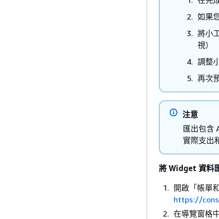
如果您
將小
視）
調整
再次預
注意
匯出包含 
實際支出
將 Widget 資料
開啟「帳單
https://co
在導覽窗格