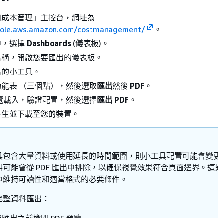
和成本管理」主控台，網址為
nsole.aws.amazon.com/costmanagement/
。
中，選擇
Dashboards
(儀表板)。
名稱，開啟您要匯出的儀表板。
出的小工具。
能表 （三個點），然後選取
匯出
然後
PDF
。
 預覽載入，驗證配置，然後選擇
匯出 PDF
。
將產生並下載至您的裝置。
具包含大量資料或使用延長的時間範圍，則小工具配置可能會變
料可能會從 PDF 匯出中排除，以確保視覺效果符合頁面邊界。這
件中維持可讀性和適當格式的必要條件。
完整資料匯出：
匯出之前檢閱 PDF 預覽