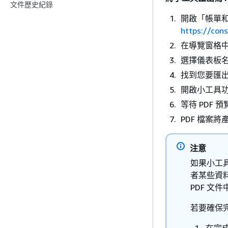
文件歷史紀錄
開啟「帳單
https://co
在導覽窗格
選擇儀表板
找到您要匯
開啟小工具功
等待 PDF
PDF 檔案
注意
如果小工
者某些資
PDF 文
若要確保
在完成