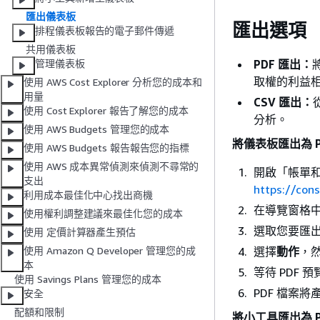
匯出儀表板
匯出選項
排程儀表板報告的電子郵件傳遞
共用儀表板
PDF 匯出：
管理儀表板
取權的利益相
使用 AWS Cost Explorer 分析您的成本和
用量
CSV 匯出：
使用 Cost Explorer 報告了解您的成本
分析。
使用 AWS Budgets 管理您的成本
將儀表板匯出為 P
使用 AWS Budgets 報告報告您的指標
使用 AWS 成本異常偵測來偵測不尋常的
開啟「帳單
支出
https://co
利用成本最佳化中心找出商機
在導覽窗格
使用權利調整建議來最佳化您的成本
選取您要匯
使用 定價計算器產生預估
選擇
動作
，
使用 Amazon Q Developer 管理您的成
本
等待 PDF
使用 Savings Plans 管理您的成本
PDF 檔案
安全
配額和限制
將小工具匯出為 P