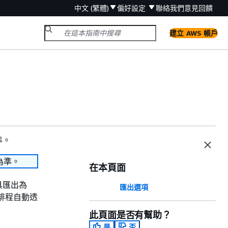
中文 (繁體)
偏好設定
聯絡我們
意見回饋
建立 AWS 帳戶
準。
為準。
在本頁面
具匯出為
匯出選項
或排程自動透
此頁面是否有幫助？
是
否