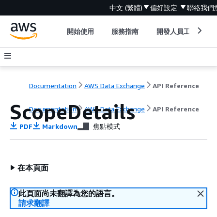
中文 (繁體)
偏好設定
聯絡我們
開始使用
服務指南
開發人員工具
Documentation
AWS Data Exchange
API Reference
ScopeDetails
Documentation
AWS Data Exchange
API Reference
PDF
Markdown
焦點模式
在本頁面
此頁面尚未翻譯為您的語言。
請求翻譯