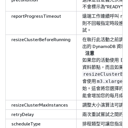
不會標示為"READY"。
reportProgressTimeout
遠端工作連續呼叫
re
則不回報指定時段進度
試。
resizeClusterBeforeRunning
在執行此活動之前調整
出的 DynamoDB 資
注意
如果您的活動使用
Dy
資料節點，而且如果您
resizeClusterBe
會使用
執
m3.xlarge
始。這會將您選擇的
能會增加您的每月成本
resizeClusterMaxInstances
調整大小演算法可請求
retryDelay
兩次重試嘗試之間的逾
scheduleType
排程類型可讓您指定管