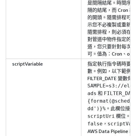
是間隔結尾。時間序列
隔的結尾，而 Cron
的開頭。隨需排程可讓
示您不必複製或重新建
隨需排程，則必須在預
對管道中物件指定的唯一 
道，您只要針對每次後續執行
可。值為：Cron、ondem
scriptVariable
指定執行指令碼時要傳遞給 
數。例如，以下範例指令
FILTER_DATE 變數傳
SAMPLE=s3://elas
和
ads
FILTER_DAT
{
format(@schedul
。此欄位接受
dd')}%
欄位。此
scriptUri
，
false
scriptVar
AWS Data Pipel