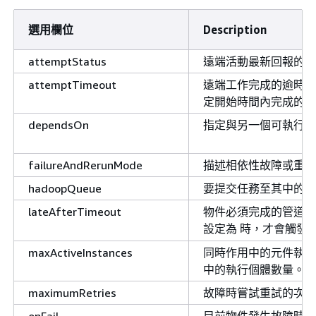
選用欄位
Description
attemptStatus
遠端活動最新回報的狀
attemptTimeout
遠端工作完成的逾時。
定開始時間內完成的遠
dependsOn
指定與另一個可執行物
failureAndRerunMode
描述相依性故障或重新
hadoopQueue
要提交任務至其中的 H
lateAfterTimeout
物件必須完成的管道啟
設定為 時，才會觸發
maxActiveInstances
同時作用中的元件執行
中的執行個體數量。
maximumRetries
故障時嘗試重試的次數
onFail
目前物件發生故障時要