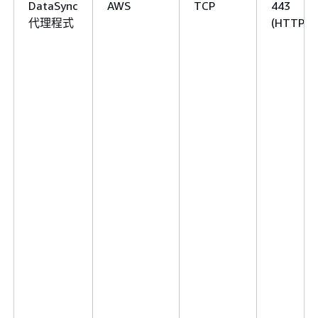
DataSync
AWS
TCP
443
代理程式
(HTTPS)