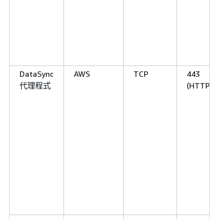
DataSync
AWS
TCP
443
代理程式
(HTTPS)