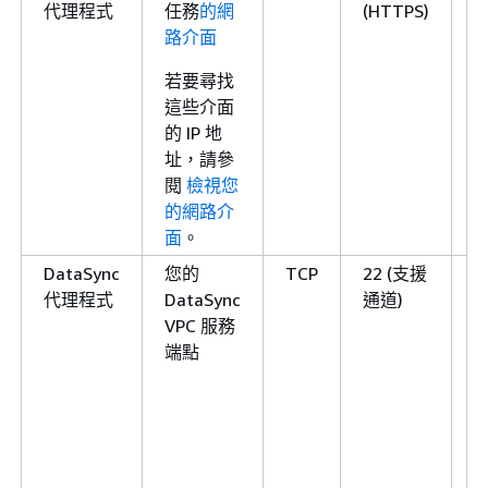
代理程式
任務
的網
(HTTPS)
路介面
若要尋找
這些介面
的 IP 地
址，請參
閱
檢視您
的網路介
面
。
DataSync
您的
TCP
22 (支援
代理程式
DataSync
通道)
A
VPC 服務
端點
D