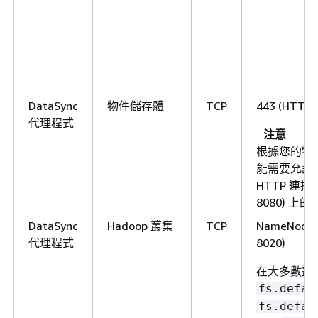
DataSync
物件儲存體
TCP
443 (HTTPS
代理程式
注意
根據您的物
能需要允許非
HTTP 連接埠
8080) 上
DataSync
Hadoop 叢集
TCP
NameNod
代理程式
8020)
在大多數叢
fs.defau
fs.defau