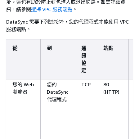
址。這也有助於防止封包進入或退出網路。如需詳細資
訊，請參閱
選擇 VPC 服務端點
。
DataSync 需要下列連接埠，您的代理程式才能使用 VPC
服務端點。
從
到
通
站點
訊
協
定
您的 Web
您的
TCP
80
瀏覽器
DataSync
(HTTP)
代理程式
D