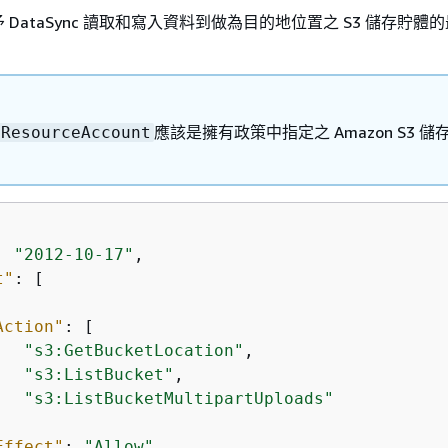
DataSync 讀取和寫入資料到做為目的地位置之 S3 儲存貯體
應該是擁有政策中指定之 Amazon S3 儲
:ResourceAccount
: 
"2012-10-17"
,

t"
: [

Action"
: [

"s3:GetBucketLocation"
,

"s3:ListBucket"
,

"s3:ListBucketMultipartUploads"


Effect"
: 
"Allow"
,
