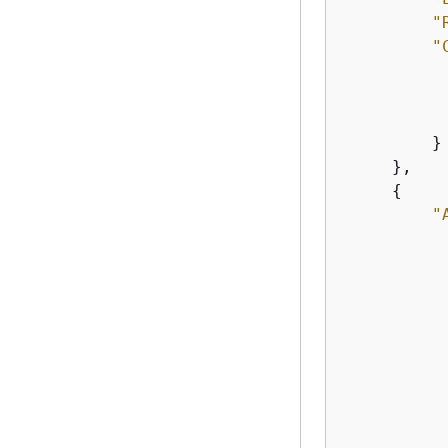
"
"
           
         }

     },

{
"