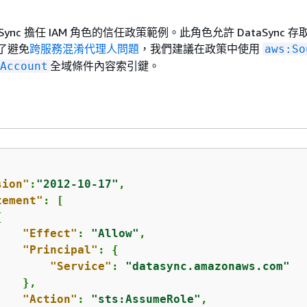
Sync 擔任 IAM 角色的信任政策範例。此角色允許 DataSync 存取 
為了避免
跨服務混淆代理人問題
，我們建議在政策中使用
aws:So
全域條件內容索引鍵。
Account
sion"
:
"2012-10-17"
,

tement"
: [

{
"Effect"
: 
"Allow"
,

"Principal"
: 
{
"Service"
: 
"datasync.amazonaws.com"
   },

"Action"
: 
"sts:AssumeRole"
,
