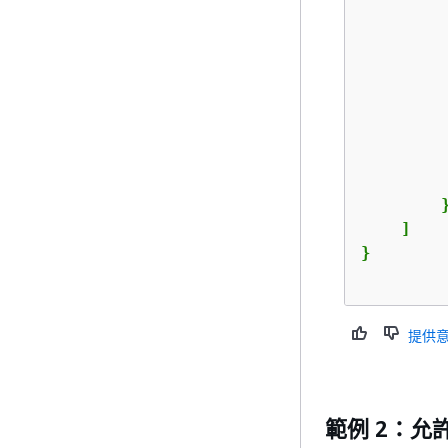
         
         
         
        }
    ]

提供
範例 2：允許