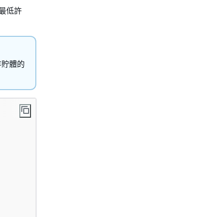
的最低許
存貯體的