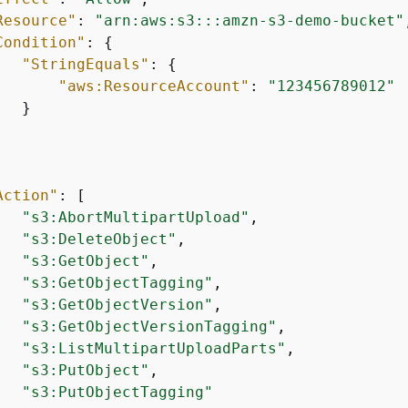
Resource"
: 
"arn:aws:s3:::amzn-s3-demo-bucket"
Condition"
: 
{
"StringEquals"
: 
{
"aws:ResourceAccount"
: 
"123456789012"
  }

Action"
: [

"s3:AbortMultipartUpload"
,

"s3:DeleteObject"
,

"s3:GetObject"
,

"s3:GetObjectTagging"
,

"s3:GetObjectVersion"
,

"s3:GetObjectVersionTagging"
,

"s3:ListMultipartUploadParts"
,

"s3:PutObject"
,

"s3:PutObjectTagging"