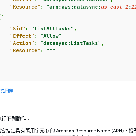
"Resource"
: 
"arn:aws:datasync:
us-east-1
:
1
,  

{
"Sid"
: 
"ListAllTasks"
,

"Effect"
: 
"Allow"
,

"Action"
: 
"datasync:ListTasks"
,

"Resource"
: 
"*"




意見回饋
執行下列動作：
定具有萬用字元 () 的 Amazon Resource Name (ARN)