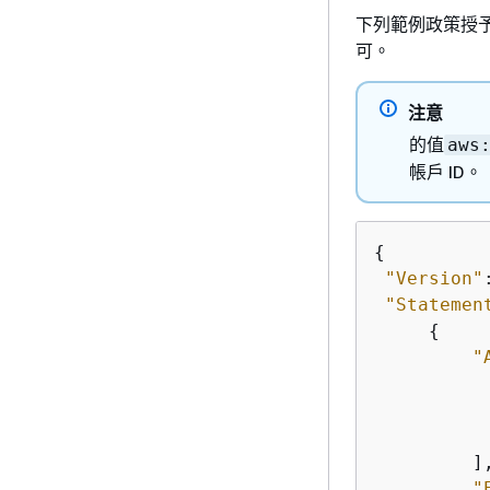
下列範例政策授予 
可。
注意
的值
aws
帳戶 ID。
{
"Version"
"Statemen
{
"
         ],
"