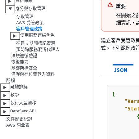
資料保護
重要
身分與存取管理
在開始之前
存取管理
細資訊，
AWS 受管政策
客戶管理政策
使用服務連結角色
建立客戶受管政策時
在建立期間標記資源
式。下列範例政
預防跨服務混淆代理人
法規遵循驗證
恢復能力
基礎架構安全
JSON
保護儲存位置登入資料
配額
疑難排解
{
教學
"Ver
執行大型遷移
"Sta
DataSync API
文件歷史紀錄
AWS 詞彙表