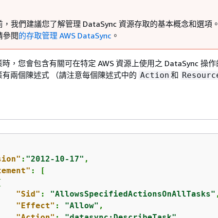
，我們建議您了解管理 DataSync 資源存取的基本概念和選項
請參閱
的存取管理 AWS DataSync
。
，您會包含有關可在特定 AWS 資源上使用之 DataSync 操
策有兩個陳述式 （請注意每個陳述式中的
和
Action
Resourc
sion"
:
"2012-10-17"
,

tement"
: [

{
"Sid"
: 
"AllowsSpecifiedActionsOnAllTasks"
,
"Effect"
: 
"Allow"
,

"Action"
: 
"datasync:DescribeTask"
,
