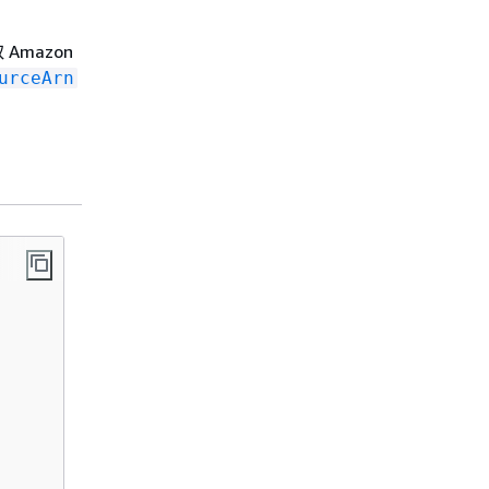
Amazon
urceArn