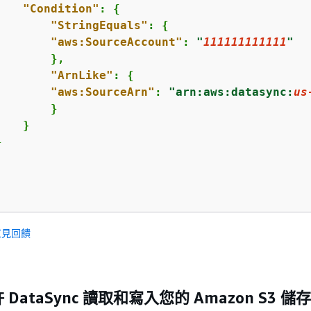
"Condition"
: 
{
"StringEquals"
: 
{
"aws:SourceAccount"
: 
"
111111111111
"
       },

"ArnLike"
: 
{
"aws:SourceArn"
: 
"arn:aws:datasync:
us
       }

   }



意見回饋
 DataSync 讀取和寫入您的 Amazon S3 儲