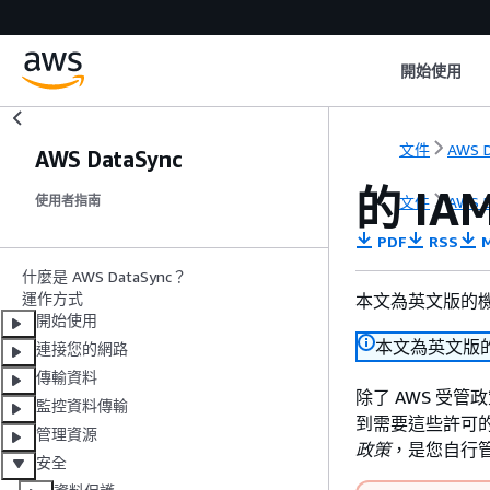
開始使用
文件
AWS D
AWS DataSync
的 IA
文件
AWS D
使用者指南
PDF
RSS
M
什麼是 AWS DataSync？
運作方式
本文為英文版的
開始使用
本文為英文版
連接您的網路
傳輸資料
除了 AWS 受管
監控資料傳輸
到需要這些許可的 AWS
管理資源
政策
，是您自行管
安全