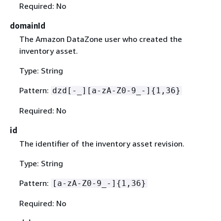
Required: No
domainId
The Amazon DataZone user who created the
inventory asset.
Type: String
Pattern:
dzd[-_][a-zA-Z0-9_-]
{
1,36}
Required: No
id
The identifier of the inventory asset revision.
Type: String
Pattern:
[a-zA-Z0-9_-]
{
1,36}
Required: No