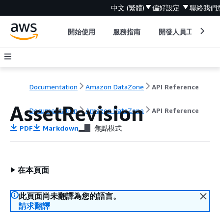
中文 (繁體)
偏好設定
聯絡我們
開始使用
服務指南
開發人員工具
Documentation
Amazon DataZone
API Reference
AssetRevision
Documentation
Amazon DataZone
API Reference
PDF
Markdown
焦點模式
在本頁面
此頁面尚未翻譯為您的語言。
請求翻譯