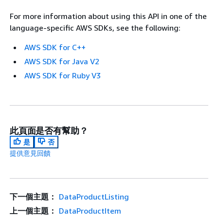
For more information about using this API in one of the
language-specific AWS SDKs, see the following:
AWS SDK for C++
AWS SDK for Java V2
AWS SDK for Ruby V3
此頁面是否有幫助？
是
否
提供意見回饋
下一個主題：
DataProductListing
上一個主題：
DataProductItem