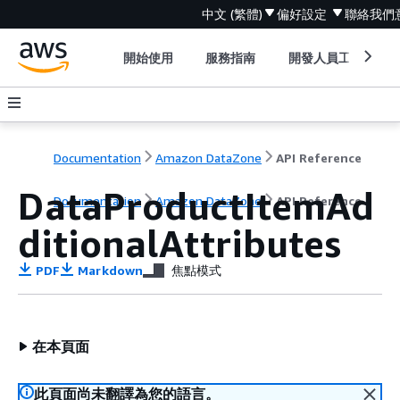
中文 (繁體)
偏好設定
聯絡我們
開始使用
服務指南
開發人員工具
Documentation
Amazon DataZone
API Reference
DataProductItemAd
Documentation
Amazon DataZone
API Reference
ditionalAttributes
PDF
Markdown
焦點模式
在本頁面
此頁面尚未翻譯為您的語言。