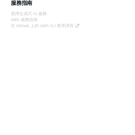
服務指南
選擇生成式 AI 服務
AWS 服務指南
在 GitHub 上的 AWS CLI 教學課程
開發人員工具
AWS 程式碼範例庫
AWS CLI
AWS 建構家中心
AWS 開發人員工具部落格
實用的連結
下載 AWS 文件 MCP 伺服器
登入 AWS Console
AWS re:Post
隱私權
網站條款
Cookie 偏好設定
©
2026, Amazon Web Services, Inc.或其附屬公司。保留
中文 (繁體)
所有權利。