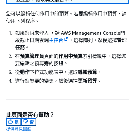
您可以編輯任何作用中的預算。若要編輯作用中預算，請
使用下列程序。
如果您尚未登入 ，請 AWS Management Console開
啟截止日期雲端
主控台
，選擇陣列，然後選擇
管理
任務
。
在
預算管理員
頁面的
作用中預算
索引標籤中，選擇您
要編輯之預算旁的按鈕。
從
動作
下拉式功能表中，選取
編輯預算
。
進行您想要的變更，然後選擇
更新預算
。
此頁面是否有幫助？
是
否
提供意見回饋