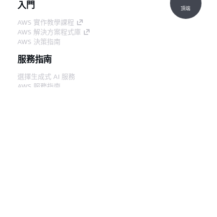
入門
頂端
AWS 實作教學課程
AWS 解決方案程式庫
AWS 決策指南
服務指南
選擇生成式 AI 服務
AWS 服務指南
在 GitHub 上的 AWS CLI 教學課程
開發人員工具
AWS 程式碼範例庫
AWS CLI
AWS 建構家中心
AWS 開發人員工具部落格
實用的連結
下載 AWS 文件 MCP 伺服器
登入 AWS Console
AWS re:Post