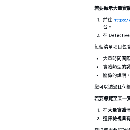
若要顯示大量實
前往
https:/
台。
在 Detect
每個清單項目包
大量時間間
實體類型的
關係的說明，例
您可以透過任何
若要導覽至某一
在
大量實體
選擇
檢視具
當您使用此選項