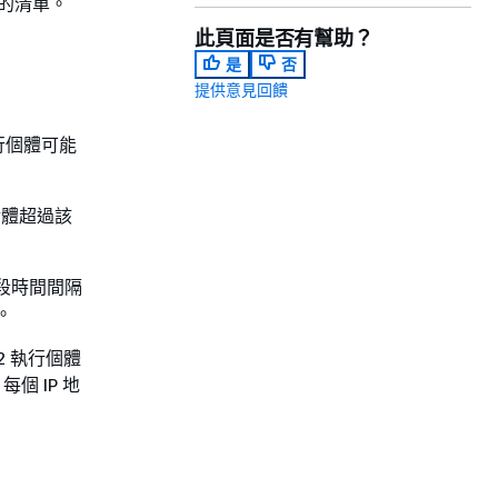
現的清單。
此頁面是否有幫助？
是
否
提供意見回饋
行個體可能
實體超過該
一段時間間隔
。
 執行個體
個 IP 地