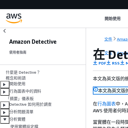
開始使用
文件
Amazo
Amazon Detective
在 D
文件
Amazo
使用者指南
PDF
RSS
M
什麼是 Detective？
概念和術語
本文為英文版的
開始使用
本文為英文版
行為圖表中的資料
「摘要」儀表板
在
行為圖表
中，A
Detective 如何用於調查
AWS 使用者何時
分析問題清單
分析實體
當實體在一段時間
使用實體設定檔