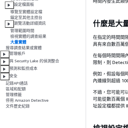
時間內發生此類情況
設定檔面板
導覽至實體設定檔
錨定至其他主控台
什麼是大
瀏覽活動詳細資訊
管理範圍時間
檢視實體的調查結果
在指定的時間間隔
大量實體
具有來自數百萬個 
搜尋調查結果或實體
管理帳戶
在每個時間間隔內
與 Security Lake 的偵測整合
限制，則 Dete
預測和監控成本
例如，假設每個時間
安全
內連線到超過 100
記錄API通話
區域和配額
不過，您可能可以
管理標籤
可能從數百萬個 I
停用 Amazon Detective
址設定檔都提供 I
文件歷史紀錄