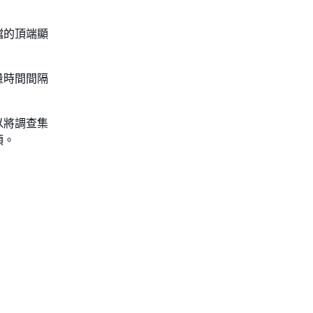
檔的頂端顯
量時間間隔
以將調查集
項。