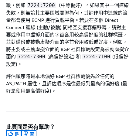
籤，例如
（中等偏好）。如果其中一個連線
7224:7200
失敗，則無論其主要區域關聯為何，其餘作用中連線的流
量都會使用 ECMP 進行負載平衡。若要在多個 Direct
Connect 連線 (主動/被動) 間相互支援容錯移轉，請對主
要或作用中虛擬介面的字首套用較高偏好度的社群標籤，
並對備份或被動虛擬介面的字首套用較低偏好度。例如，
將主要或主動虛擬介面的 BGP 社群標籤設定為被動虛擬介
面的
(高偏好設定) 和
(低偏好
7224:7300
7224:7100
設定)。
評估順序時是本地偏好 BGP 社群標籤優先於任何的
AS_PATH 屬性，且評估順序是從最低到最高的偏好度 (最
好是使用最高偏好度)。
此頁面是否有幫助？
是
否