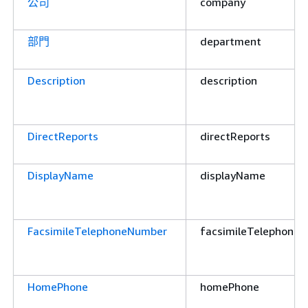
公司
company
部門
department
Description
description
DirectReports
directReports
DisplayName
displayName
FacsimileTelephoneNumber
facsimileTelephone
HomePhone
homePhone