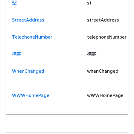
聖
st
StreetAddress
streetAddress
TelephoneNumber
telephoneNumber
標題
標題
WhenChanged
whenChanged
WWWHomePage
wWWHomePage