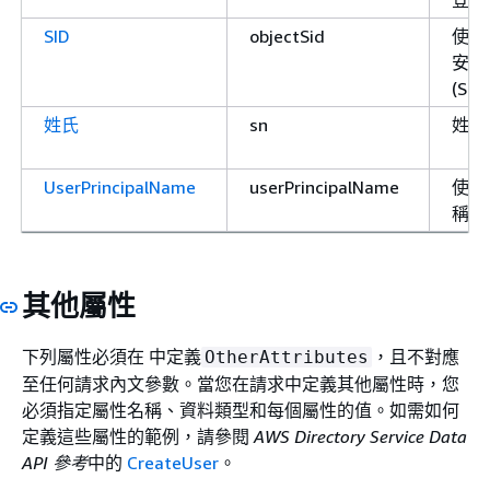
SID
objectSid
使用
安全
(SID)
姓氏
sn
姓氏
UserPrincipalName
userPrincipalName
使用
稱
其他屬性
下列屬性必須在 中定義
，且不對應
OtherAttributes
至任何請求內文參數。當您在請求中定義其他屬性時，您
必須指定屬性名稱、資料類型和每個屬性的值。如需如何
定義這些屬性的範例，請參閱
AWS Directory Service Data
API 參考
中的
CreateUser
。