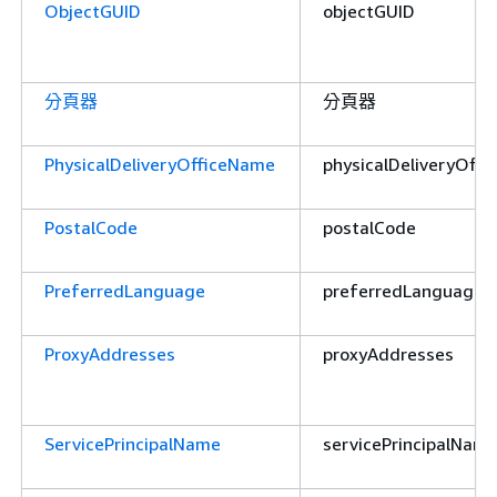
ObjectGUID
objectGUID
分頁器
分頁器
PhysicalDeliveryOfficeName
physicalDeliveryOff
PostalCode
postalCode
PreferredLanguage
preferredLanguage
ProxyAddresses
proxyAddresses
ServicePrincipalName
servicePrincipalNam