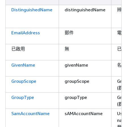
DistinguishedName
distinguishedName
辨別
EmailAddress
郵件
電子
已啟用
無
已啟
GivenName
givenName
名字
GroupScope
groupScope
Grou
(群
GroupType
groupType
Grou
(群
SamAccountName
sAMAccountName
User
nam
登入