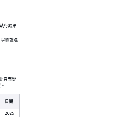
令執行結果
，以驗證混
需此頁面變
要。
日期
2025