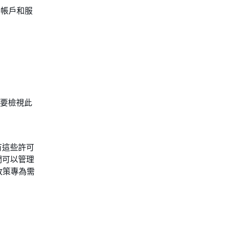
關的帳戶和服
若要檢視此
具有這些許可
他們可以管理
政策專為需