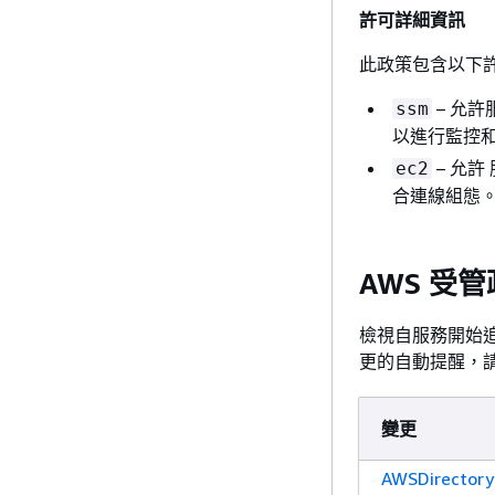
許可詳細資訊
此政策包含以下
– 允許
ssm
以進行監控
– 允
ec2
合連線組態
AWS 受管政
檢視自服務開始追
更的自動提醒，請訂閱 
變更
AWSDirectoryS