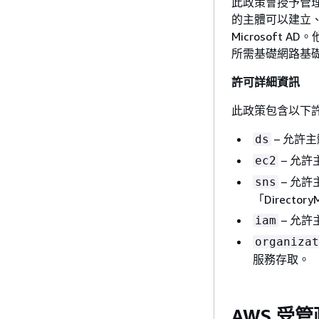
此政策會授予管理許
的主體可以建立、設定
Microsof
所需基礎網路基
許可詳細資訊
此政策包含以下
– 允許主體
ds
– 允
ec2
– 允
sns
「Director
– 允許
iam
organizat
服務存取。
AWS 受