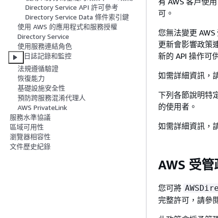
有 AWS 客戶
Directory Service API 許可參考
可。
Directory Service Data 條件索引鍵
使用 AWS 的應用程式和服務授權
您無法變更 AWS
Directory Service
更新會影響政策連
使用服務連結角色
新的 API 操作
日誌記錄和監控
法規遵循驗證
如需詳細資訊，
恢復能力
基礎設施安全性
下列各節說明特定的 
預防跨服務混淆代理人
的使用者。
AWS PrivateLink
服務水準協議
如需詳細資訊，
區域可用性
瀏覽器相容性
文件歷史紀錄
AWS 受管政策
您可將
AWSDir
完整許可，請參