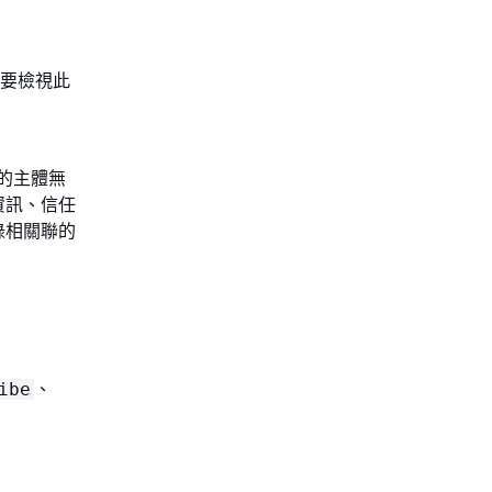
若要檢視此
策的主體無
資訊、信任
錄相關聯的
、
ibe