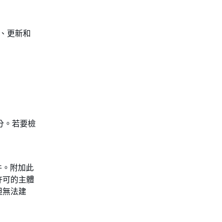
建立、更新和
身分。若要檢
物件。附加此
許可的主體
但無法建