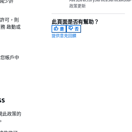
減少許
政策更新
的許可，則
此頁面是否有幫助？
務 啟動或
是
否
提供意見回饋
接到您帳戶中
ss
檢視此政策的
。