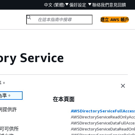
中文 (繁體)
偏好設定
聯絡我們
意見回饋
建立 AWS 帳戶
y Service
準。
為準。
在本頁面
案例提供許
AWSDirectoryServiceFullAcces
AWSDirectoryServiceReadOnlyAc
AWSDirectoryServiceDataFullAcce
許可可供所
AWSDirectoryServiceDataReadOn
AWSDirectoryServiceServiceRoleP