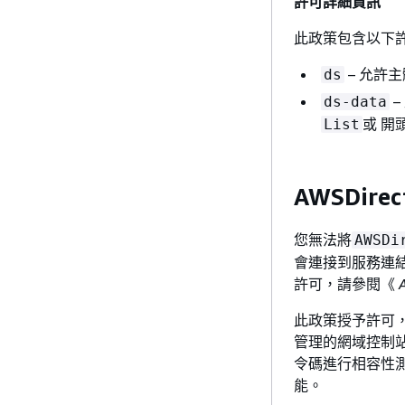
許可詳細資訊
此政策包含以下
– 允許主體
ds
–
ds-data
或 開頭
List
AWSDirect
您無法將
AWSDi
會連接到服務連結角色
許可，請參閱《
此政策授予許可，允許 
管理的網域控制站
令碼進行相容性
能。