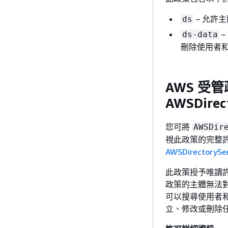
– 允許主體
ds
–
ds-data
刪除使用者
AWS 受
AWSDirec
您可將
AWSDir
視此政策的完整
AWSDirectorySe
此政策授予唯讀許可
政策的主體無法
可以搜尋使用者
立、修改或刪除