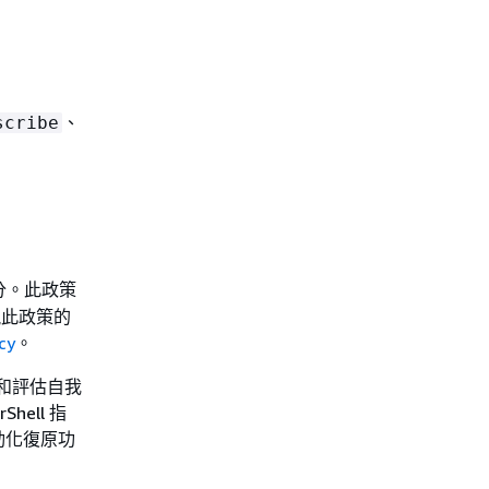
、
scribe
身分。此政策
檢視此政策的
cy
。
中監控和評估自我
ell 指
動化復原功