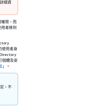
如需詳細資
絕權限，而
使用者移到
tory
限的使用者身
rectory
行個體及安
法
」。
設定，不