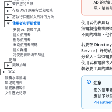
AD 的功能，
監控您的目錄
訊，請參
存取 AWS 應用程式和服務
將執行個體加入目錄的方法
使用者代表具有
使用者和群組管理
無需將這些權限
安裝 AD 管理工具
不同的群組，他
建立使用者
刪除使用者
若要在 Direct
重設使用者密碼
建立群組
Service 目
將使用者新增至群組
分登入。您還需要在 E
配額
使用者和電腦嵌入
疑難排解
裝必要工具的詳
安全
服務水準協議
注意
區域可用性
瀏覽器相容性
您的使用者
文件歷史紀錄
應該予以修改
Preauthen