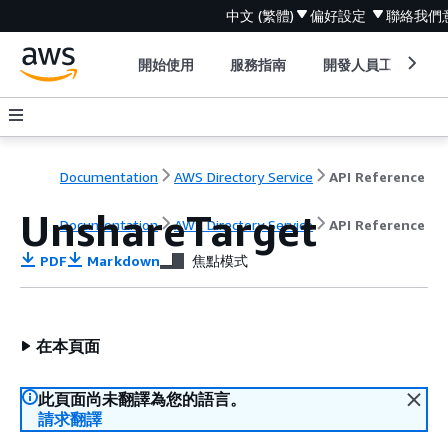
中文 (繁體)
偏好設定
聯絡我們
開始使用
服務指南
開發人員工具
Documentation
AWS Directory Service
API Reference
UnshareTarget
Documentation
AWS Directory Service
API Reference
PDF
Markdown
焦點模式
在本頁面
此頁面尚未翻譯為您的語言。
請求翻譯