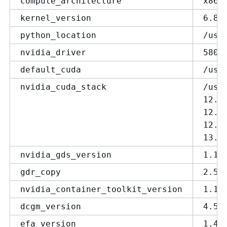
compute_architecture
x86_
kernel_version
6.8.
python_location
/usr
nvidia_driver
580.
default_cuda
/usr
nvidia_cuda_stack
/usr
12.6
12.8
12.9
13.0
nvidia_gds_version
1.16
gdr_copy
2.5.
nvidia_container_toolkit_version
1.18
dcgm_version
4.5.
efa_version
1.45