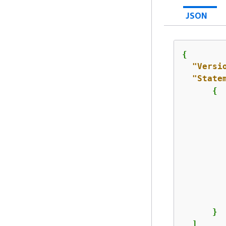
JSON
{
"Versi
"State
{
         
      }

  ]
