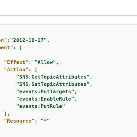
on"
:
"2012-10-17"
,

ment"
: [

"Effect"
: 
"Allow"
,

"Action"
: [

"SNS:GetTopicAttributes"
,

"SNS:SetTopicAttributes"
,

"events:PutTargets"
,

"events:EnableRule"
,

"events:PutRule"
 ],

"Resource"
: 
"*"