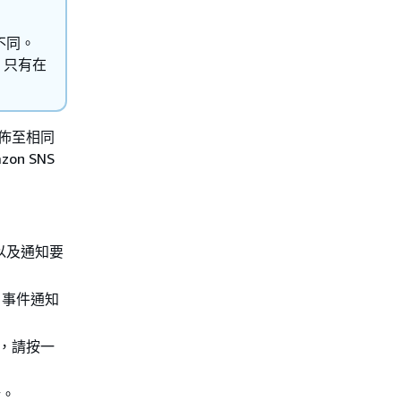
事件不同。
通知。只有在
發佈至相同
on SNS
，以及通知要
WS 事件通知
閱，請按一
新。