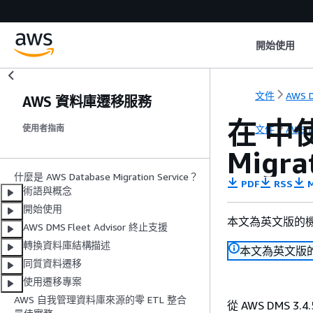
開始使用
文件
AWS D
AWS 資料庫遷移服務
在 中使
文件
AWS D
使用者指南
Migra
什麼是 AWS Database Migration Service？
PDF
RSS
M
術語與概念
開始使用
本文為英文版的
AWS DMS Fleet Advisor 終止支援
轉換資料庫結構描述
本文為英文版
同質資料遷移
使用遷移專案
AWS 自我管理資料庫來源的零 ETL 整合
從 AWS DMS 3