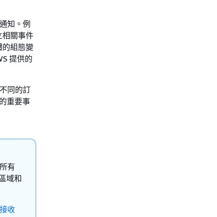
到通知。例
立相關事件
體的組態變
S 提供的
個不同的訂
源的重要事
的所有
S 區域和
和接收