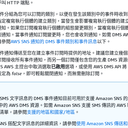
 HTTP 端點。
會將事件分組為您可以訂閱的類別，以便在發生該類別中的事件時收
指定複寫執行個體的建立類別，當發生會影響複寫執行個體的建
通知。如果您訂閱複寫執行個體的組態變更類別，當複寫執行個
通知。當事件通知訂閱變更時，您也會收到通知。如需 DMS AW
請參閱
AWS SNS 通知的 DMS 事件類別和事件訊息
以下。
會將事件通知傳送至您在建立事件訂閱時提供的地址。建議您建立幾
閱接收所有事件通知，而另一個訂閱僅包含您的生產 DMS 資
S AWS 主控台中取消選取
已啟用
選項，或使用 AWS DMS API 將
設定為
false
，即可輕鬆關閉通知，而無需刪除訂閱。
 SMS 文字訊息的 DMS 事件通知目前可用於支援 Amazon SNS 
中的 AWS DMS 資源。如需 Amazon SNS 支援 SMS 傳訊的 AW
區清單，請參閱
支援的地區和國家/地區
。
SNS 搭配文字訊息的詳細資訊，請參閱
使用 Amazon SNS 傳送