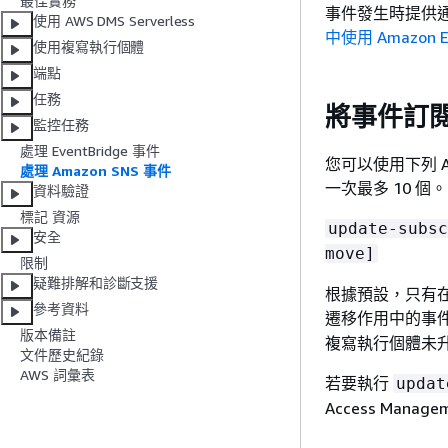
最佳實務
事件發生時提供通知
使用 AWS DMS Serverless
中使用 Amazon Ev
使用複寫執行個體
端點
任務​
將事件訂閱移至
監控任務
處理 EventBridge 事件
您可以使用下列 AW
處理 Amazon SNS 事件
一次最多 10 個。
資料驗證
標記 資源
update-subsc
安全
move]
限制
疑難排解和診斷支援
根據預設，只有在複
參考資料
遷移作用中的事
版本備註
複寫執行個體未升級
文件歷史紀錄
AWS 詞彙表
若要執行
updat
Access Mana