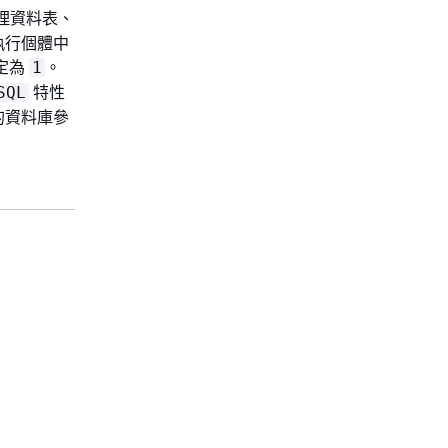
處理資料表、
執行個體中
定為
。
1
特性
SQL
的資料庫參