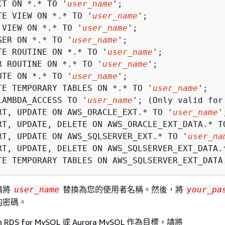
CT ON *.* TO '
user_name
';

TE VIEW ON *.* TO '
user_name
';

 VIEW ON *.* TO '
user_name
';

GER ON *.* TO '
user_name
';

TE ROUTINE ON *.* TO '
user_name
';

R ROUTINE ON *.* TO '
user_name
';

UTE ON *.* TO '
user_name
';

TE TEMPORARY TABLES ON *.* TO '
user_name
';

LAMBDA_ACCESS TO '
user_name
'; (Only valid for
RT, UPDATE ON AWS_ORACLE_EXT.* TO '
user_name
';
RT, UPDATE, DELETE ON AWS_ORACLE_EXT_DATA.* T
RT, UPDATE ON AWS_SQLSERVER_EXT.* TO '
user_na
RT, UPDATE, DELETE ON AWS_SQLSERVER_EXT_DATA.
TE TEMPORARY TABLES ON AWS_SQLSERVER_EXT_DATA
請將
替換為您的使用者名稱。然後，將
user_name
your_pa
的密碼。
RDS for MySQL 或 Aurora MySQL 作為目標，請將