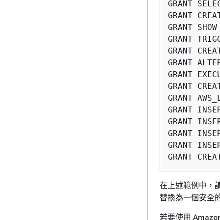
GRANT SELE
GRANT CREA
GRANT SHOW
GRANT TRIG
GRANT CREA
GRANT ALTE
GRANT EXEC
GRANT CREA
GRANT AWS_
GRANT INSE
GRANT INSE
GRANT INSE
GRANT INSE
GRANT CREA
在上述範例中，
替換為一個安全
若要使用 Amazon 