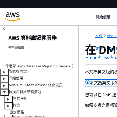
開始使用
文件
AWS D
AWS 資料庫遷移服務
在 D
文件
AWS D
使用者指南
PDF
RSS
M
什麼是 AWS Database Migration Service？
術語與概念
本文為英文版的
開始使用
本文為英文版
AWS DMS Fleet Advisor 終止支援
轉換資料庫結構描述
您可以在 DMS 
開始使用
如需支援之目標
概念
設定網路