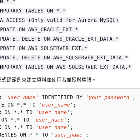
N *.*
MPORARY TABLES ON *.*
A_ACCESS (Only valid for Aurora MySQL)
PDATE ON AWS_ORACLE_EXT.*
PDATE, DELETE ON AWS_ORACLE_EXT_DATA.*
PDATE ON AWS_SQLSERVER_EXT.*
PDATE, DELETE ON AWS_SQLSERVER_EXT_DATA.*
MPORARY TABLES ON AWS_SQLSERVER_EXT_DATA.*
程式碼範例來建立資料庫使用者並授與權限。
R '
user_name
' IDENTIFIED BY '
your_password
';

TE ON *.* TO '
user_name
';

R ON *.* TO '
user_name
';

 ON *.* TO '
user_name
';

X ON *.* TO '
user_name
';

RENCES ON *.* TO '
user_name
';
