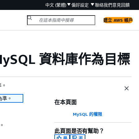
中文 (繁體)
偏好設定
聯絡我們
意見回饋
建立 AWS 帳戶
MySQL 資料庫作為目標
準。
為準。
在本頁面
MySQL 的權限
。
此頁面是否有幫助？
是
否