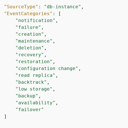
"SourceType"
: 
"db-instance"
,

"EventCategories"
: [

"notification"
,

"failure"
,

"creation"
,

"maintenance"
,

"deletion"
,

"recovery"
,

"restoration"
,

"configuration change"
,

"read replica"
,

"backtrack"
,

"low storage"
,

"backup"
,

"availability"
,

"failover"
 ]
