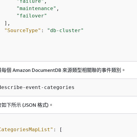
"failure"
,

"maintenance"
,

"failover"
 ],

"SourceType"
: 
"db-cluster"
個 Amazon DocumentDB 來源類型相關聯的事件類別。
describe-event-categories
下所示 (JSON 格式)。
CategoriesMapList"
: [
