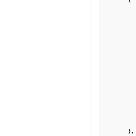
           
        },
