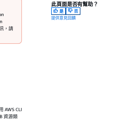
此頁面是否有幫助？
是
否
on
提供意見回饋
n
細資訊，請
AWS CLI
DB 資源類