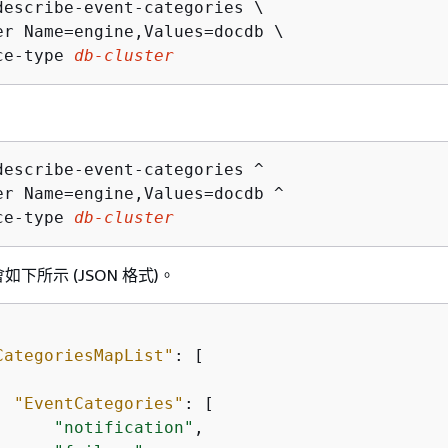
describe-event-categories \

er Name=engine,Values=docdb \

ce-type 
db-cluster
describe-event-categories ^

er Name=engine,Values=docdb ^

ce-type 
db-cluster
下所示 (JSON 格式)。
CategoriesMapList"
: [

"EventCategories"
: [

"notification"
,
