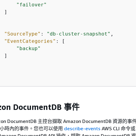
"failover"
 ]

"SourceType"
: 
"db-cluster-snapshot"
,

"EventCategories"
: [

"backup"
 ]

on DocumentDB 事件
on DocumentDB 主控台擷取 Amazon DocumentDB 資源的
4 小時內的事件。您也可以使用
describe-events
AWS CLI 命令或
Amazon DocumentDB API 操作，擷取 Amazon DocumentDB