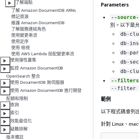
了解端點
Parameters
了解 Amazon DocumentDB ARNs
標記資源
--source-
維護 Amazon DocumentDB
別。以下是
了解服務連結角色
db-clu
使用變更串流
使用定序
db-ins
使用 檢視
db-par
使用 AWS Lambda 搭配變更串流
使用彈性叢集
db-sec
監控 Amazon DocumentDB
db-clu
OpenSearch 整合
--filters
使用 DocumentDB 無伺服器
--filter 
使用 Amazon DocumentDB 進行開發
配額和限制
範例
查詢
以下程式碼會列
索引
效能最佳化
針對 Linux、mac
疑難排解
版本備註