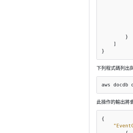
           
        }

    ]

}
下列程式碼列出與每
aws docdb 
此操作的輸出將會如
{
"Event
{