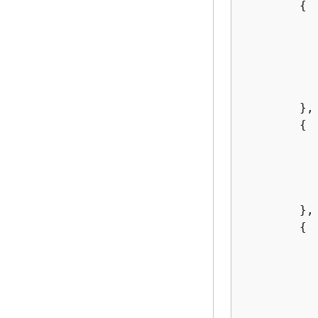
{
           
        },

{
           
        },

{