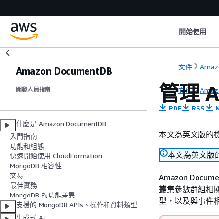
開始使用
文件
Amaz
Amazon DocumentDB
管理 A
文件
Amaz
開發人員指南
PDF
RSS
M
什麼是 Amazon DocumentDB
本文為英文版的
入門指南
功能和組態
本文為英文版
快速開始使用 CloudFormation
MongoDB 相容性
交易
Amazon Doc
最佳實務
叢集參數群組相
MongoDB 的功能差異
型，以及與事件
支援的 MongoDB APIs、操作和資料類型
生成式 AI