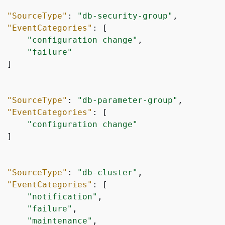
"SourceType"
: 
"db-security-group"
,

"EventCategories"
: [

"configuration change"
,

"failure"
 ]

"SourceType"
: 
"db-parameter-group"
,

"EventCategories"
: [

"configuration change"
 ]

"SourceType"
: 
"db-cluster"
,

"EventCategories"
: [

"notification"
,

"failure"
,

"maintenance"
,
