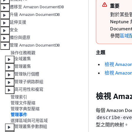
重要
遷移至 Amazon DocumentDB
對於某些管理
升級 Amazon DocumentDB
Neptu
延伸支援
Docume
安全
參閱
區域
備份與還原
管理 Amazon DocumentDB
主題
操作任務概觀
全域叢集
檢視 Amazo
管理叢集
檢視 Amazon
管理執行個體
管理子網路群組
高可用性和複寫
檢視 Amaz
管理索引
管理文件壓縮
管理字典型壓縮
每個 Amazon 
管理事件
describe-eve
選擇區域與可用區域
型之間的映射。
管理叢集參數群組