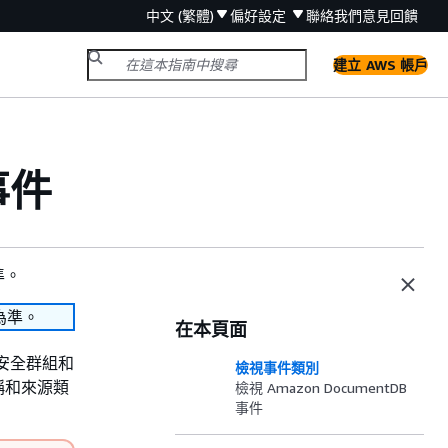
中文 (繁體)
偏好設定
聯絡我們
意見回饋
建立 AWS 帳戶
事件
準。
為準。
在本頁面
照、安全群組和
檢視事件類別
稱和來源類
檢視 Amazon DocumentDB
事件