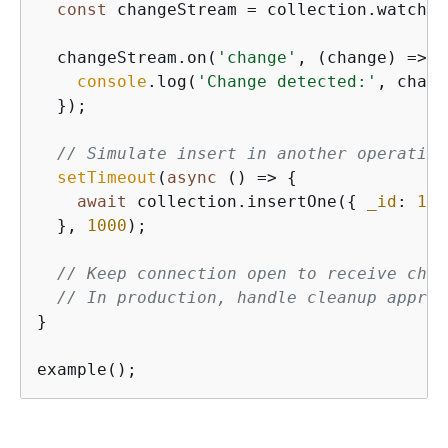
const
 changeStream = collection.watch([]
  changeStream.on(
'change'
, 
(
change
) =>
{
console
.log(
'Change detected:'
, chang
  });

// Simulate insert in another operation
setTimeout
(
async
 () => 
{
await
 collection.insertOne(
{
_id
: 
1
, 
  }, 
1000
);

// Keep connection open to receive chan
// In production, handle cleanup approp
}

example();