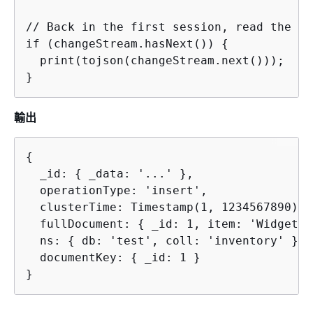
// Back in the first session, read the ch
if (changeStream.hasNext()) 
{
  print(tojson(changeStream.next()));

}
輸出
{
  _id: 
{
 _data: '...' },

  operationType: 'insert',

  clusterTime: Timestamp(1, 1234567890),

  fullDocument: 
{
 _id: 1, item: 'Widget',
  ns: 
{
 db: 'test', coll: 'inventory' },

  documentKey: 
{
 _id: 1 }

}