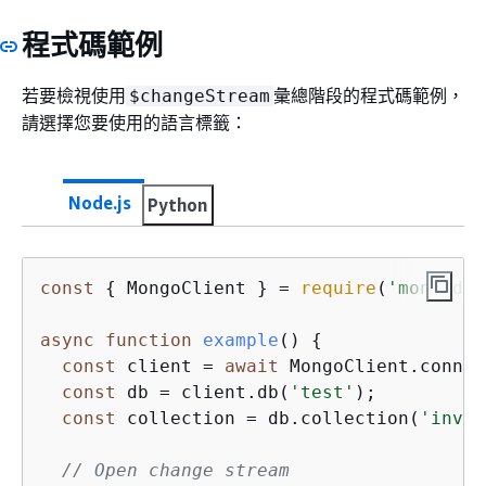
程式碼範例
若要檢視使用
彙總階段的程式碼範例，
$changeStream
請選擇您要使用的語言標籤：
Node.js
Python
const
{
 MongoClient } = 
require
(
'mongodb'
async
function
example
(
) 
{
const
 client = 
await
 MongoClient.connec
const
 db = client.db(
'test'
);

const
 collection = db.collection(
'inven
// Open change stream