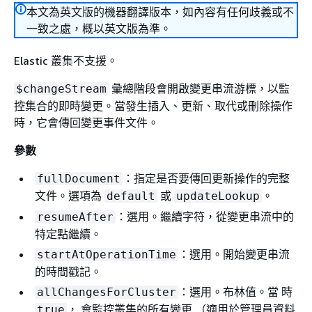
本文為英文版的機器翻譯版本，如內容有任何歧義或不
一致之處，概以英文版為準。
Elastic 叢集不支援。
彙總階段會開啟變更串流游標，以監
$changeStream
控集合的即時變更。當發生插入、更新、取代或刪除操作
時，它會傳回變更事件文件。
參數
：指定是否要傳回更新操作的完整
fullDocument
文件。選項為
或
。
default
updateLookup
：選用。繼續字符，從變更串流中的
resumeAfter
特定點繼續。
：選用。開始變更串流
startAtOperationTime
的時間戳記。
：選用。布林值。當 時
allChangesForCluster
， 會監控叢集的所有變更 （適用於管理員資料
true