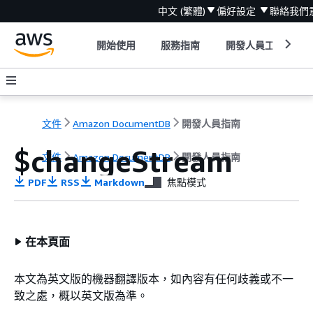
中文 (繁體)
偏好設定
聯絡我們
開始使用
服務指南
開發人員工具
文件
Amazon DocumentDB
開發人員指南
$changeStream
文件
Amazon DocumentDB
開發人員指南
PDF
RSS
Markdown
焦點模式
在本頁面
本文為英文版的機器翻譯版本，如內容有任何歧義或不一
致之處，概以英文版為準。