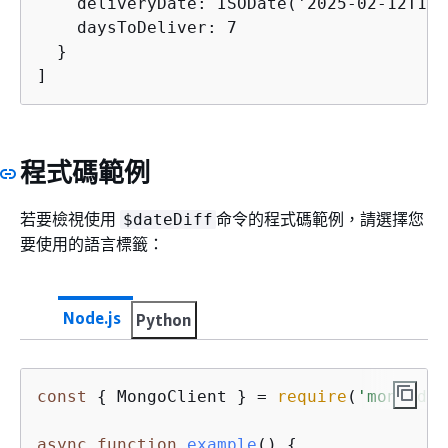
    deliveryDate: ISODate('2025-02-12T16:
    daysToDeliver: 7

  }

]
程式碼範例
若要檢視使用
命令的程式碼範例，請選擇您
$dateDiff
要使用的語言標籤：
Node.js
Python
const
{
 MongoClient } = 
require
(
'mongodb'
async
function
example
(
) 
{