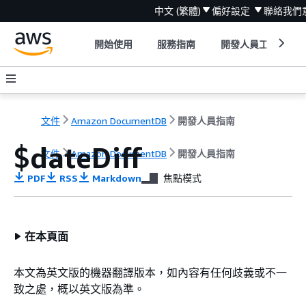
中文 (繁體)
偏好設定
聯絡我們
開始使用
服務指南
開發人員工具
文件
Amazon DocumentDB
開發人員指南
$dateDiff
文件
Amazon DocumentDB
開發人員指南
PDF
RSS
Markdown
焦點模式
在本頁面
本文為英文版的機器翻譯版本，如內容有任何歧義或不一
致之處，概以英文版為準。