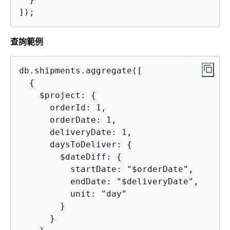
]);
查詢範例
db.shipments.aggregate([

{
    $project: 
{
      orderId: 1,

      orderDate: 1,

      deliveryDate: 1,

      daysToDeliver: 
{
        $dateDiff: 
{
          startDate: "$orderDate",

          endDate: "$deliveryDate",

          unit: "day"

        }

      }
