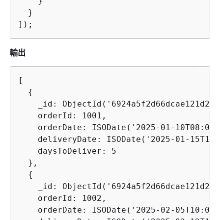
    }

  }

]);
輸出
[

{
    _id: ObjectId('6924a5f2d66dcae121d295
    orderId: 1001,

    orderDate: ISODate('2025-01-10T08:00:
    deliveryDate: ISODate('2025-01-15T14:
    daysToDeliver: 5

  },

{
    _id: ObjectId('6924a5f2d66dcae121d295
    orderId: 1002,

    orderDate: ISODate('2025-02-05T10:00: