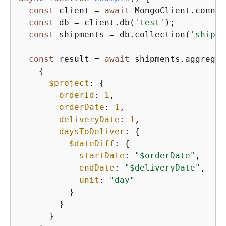
const
 client = 
await
 MongoClient.connec
const
 db = client.db(
'test'
);

const
 shipments = db.collection(
'shipme
const
 result = 
await
 shipments.aggregat
{
$project
: 
{
orderId
: 
1
,

orderDate
: 
1
,

deliveryDate
: 
1
,

daysToDeliver
: 
{
$dateDiff
: 
{
startDate
: 
"$orderDate"
,

endDate
: 
"$deliveryDate"
,

unit
: 
"day"
          }

        }

      }
