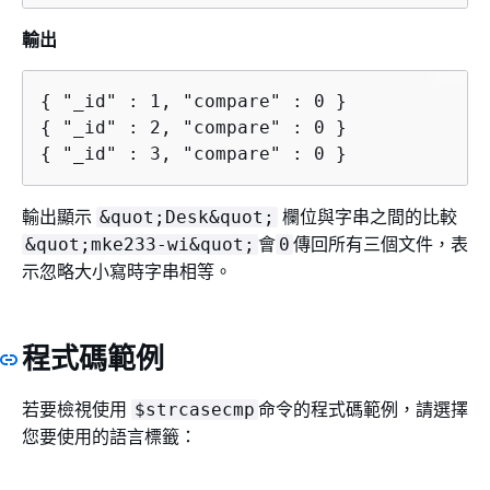
輸出
{
{
{
 "_id" : 3, "compare" : 0 }
輸出顯示
欄位與字串之間的比較
&quot;Desk&quot;
會
傳回所有三個文件，表
&quot;mke233-wi&quot;
0
示忽略大小寫時字串相等。
程式碼範例
若要檢視使用
命令的程式碼範例，請選擇
$strcasecmp
您要使用的語言標籤：