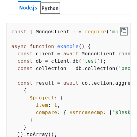
Node.js
Python
const
{
 MongoClient } = 
require
(
'mongodb'
async
function
example
(
) 
{
const
 client = 
await
 MongoClient.connec
const
 db = client.db(
'test'
);

const
 collection = db.collection(
'peopl
const
 result = 
await
 collection.aggrega
{
$project
: 
{
item
: 
1
,

compare
: 
{
$strcasecmp
: [
"$Desk"
,
      }

    }

  ]).toArray();
