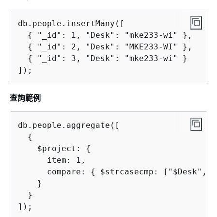
db.people.insertMany([

{
 "_id": 1, "Desk": "mke233-wi" },

{
 "_id": 2, "Desk": "MKE233-WI" },

{
 "_id": 3, "Desk": "mke233-wi" }

]);
查詢範例
db.people.aggregate([

{
    $project: 
{
      item: 1,

      compare: 
{
 $strcasecmp: ["$Desk", "
    }

  }

]);