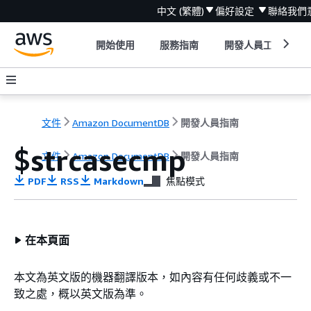
中文 (繁體)
偏好設定
聯絡我們
開始使用
服務指南
開發人員工具
文件
Amazon DocumentDB
開發人員指南
$strcasecmp
文件
Amazon DocumentDB
開發人員指南
PDF
RSS
Markdown
焦點模式
在本頁面
本文為英文版的機器翻譯版本，如內容有任何歧義或不一
致之處，概以英文版為準。