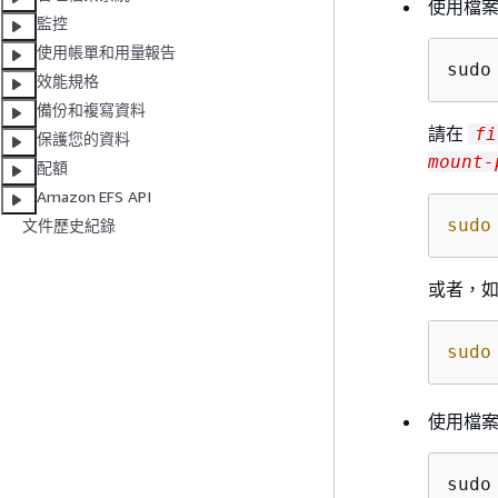
使用檔案
監控
使用帳單和用量報告
sudo
效能規格
備份和複寫資料
請在
fi
保護您的資料
mount-
配額
Amazon EFS API
sudo
文件歷史紀錄
或者，
sudo
使用檔案
sudo