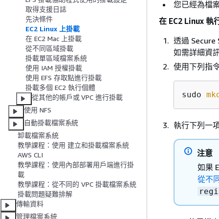
您已經為檔
取得支援日誌
先決條件
在 EC2 Linu
EC2 Linux 上掛載
在 EC2 Mac 上掛載
透過 Secu
從不同區域掛載
如需詳細資
掛載單區域檔案系統
使用下列指
使用 IAM 授權掛載
使用 EFS 存取點進行掛載
掛載多個 EC2 執行個體
sudo 
mk
從其他的帳戶或 VPC 進行掛載
使用 NFS
自動掛載檔案系統
執行下列一
卸載檔案系統
教學課程：使用 建立和掛載檔案系統
注意
AWS CLI
教學課程：使用內部部署用戶端進行掛
如果 
載
從不同
教學課程：從不同的 VPC 掛載檔案系統
regi
掛載問題疑難排解
傳輸資料
管理檔案系統