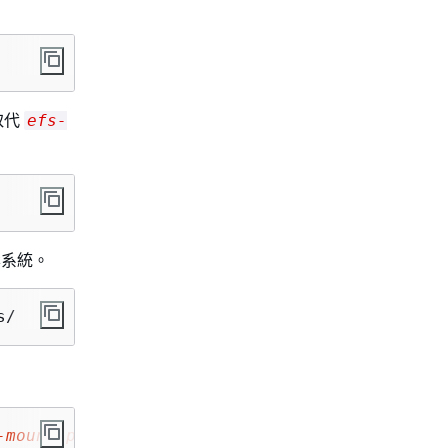
取代
efs-
案系統。
s/
-mount-point
/