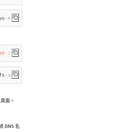
us-east-
2
.amazonaws.com efs/
et-ip
file-system-id
efs-mount-point
/
fs-abcd
123456789
ef
0
 efs/
訊頁面。
 DNS 名