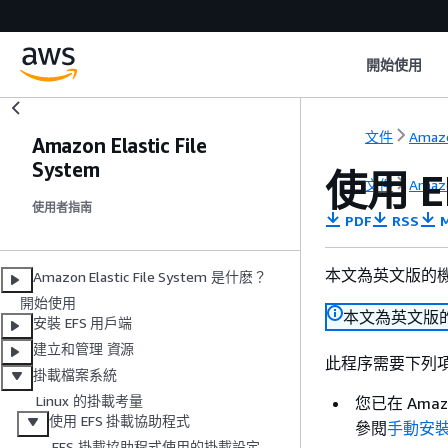
開始使用
文件
Amazo
Amazon Elastic File
System
使用 E
文件
Amazo
使用者指南
PDF
RSS
M
本文為英文版的
Amazon Elastic File System 是什麽？
開始使用
本文為英文版
安裝 EFS 用戶端
建立和管理 資源
此程序需要下列
掛載檔案系統
Linux 的掛載考量
您已在 Ama
使用 EFS 掛載協助程式
參閱
手動安裝 
EFS 掛載協助程式使用的掛載設定