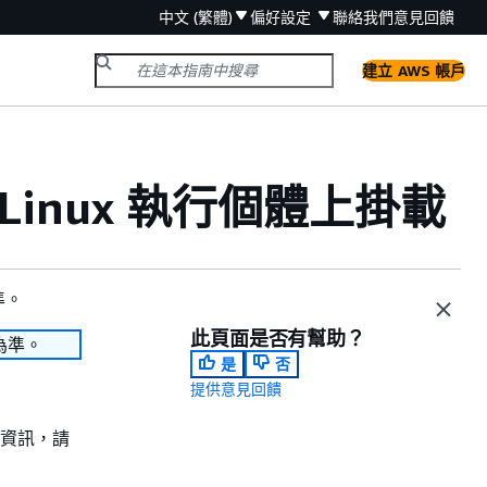
中文 (繁體)
偏好設定
聯絡我們
意見回饋
建立 AWS 帳戶
 Linux 執行個體上掛載
準。
此頁面是否有幫助？
為準。
是
否
提供意見回饋
資訊，請