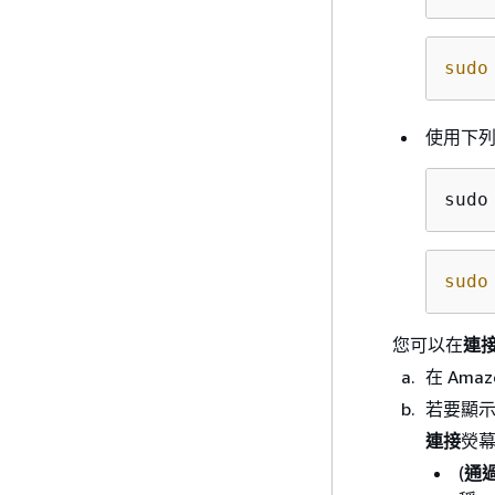
sudo
使用下列
sudo
sudo
您可以在
連
在 Am
若要顯
連接
熒
(
通過