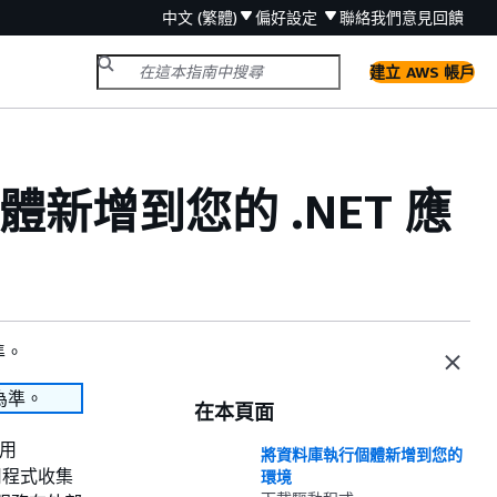
中文 (繁體)
偏好設定
聯絡我們
意見回饋
建立 AWS 帳戶
個體新增到您的 .NET 應
準。
為準。
在本頁面
使用
將資料庫執行個體新增到您的
由應用程式收集
環境