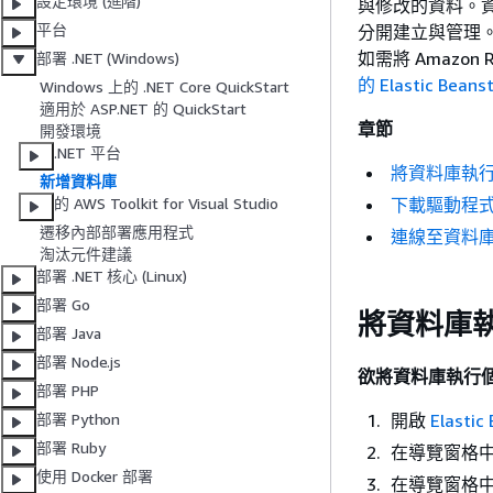
設定環境 (進階)
與修改的資料。資料
平台
分開建立與管理。在
如需將 Amazon 
部署 .NET (Windows)
的 Elastic Bean
Windows 上的 .NET Core QuickStart
適用於 ASP.NET 的 QuickStart
章節
開發環境
.NET 平台
將資料庫執
新增資料庫
下載驅動程
的 AWS Toolkit for Visual Studio
遷移內部部署應用程式
連線至資料
淘汰元件建議
部署 .NET 核心 (Linux)
部署 Go
將資料庫
部署 Java
部署 Node.js
欲將資料庫執行
部署 PHP
開啟
Elasti
部署 Python
部署 Ruby
在導覽窗格
使用 Docker 部署
在導覽窗格