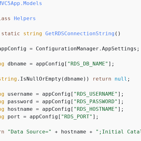
MVC5App.Models
lass
Helpers
static
string
GetRDSConnectionString
(
)
appConfig = ConfigurationManager.AppSettings;

ng
 dbname = appConfig[
"RDS_DB_NAME"
];

string
.IsNullOrEmpty(dbname)) 
return
null
;

ng
 username = appConfig[
"RDS_USERNAME"
];

ng
 password = appConfig[
"RDS_PASSWORD"
];

ng
 hostname = appConfig[
"RDS_HOSTNAME"
];

ng
 port = appConfig[
"RDS_PORT"
];

rn
"Data Source="
 + hostname + 
";Initial Cata