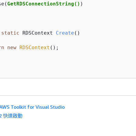
se(
GetRDSConnectionString()
)

static
 RDSContext 
Create
()
rn
new
RDSContext
();

AWS Toolkit for Visual Studio
C2 快速啟動