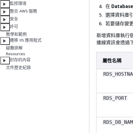
監控環境
在
Databas
整合 AWS 服務
選擇資料庫
安全
若要儲存變
許可
教學和範例
新增資料庫執行個
遷移 IIS 應用程式
連線資訊會透過
疑難排解
Resources
封存的內容
屬性名稱
文件歷史紀錄
RDS_HOSTNA
RDS_PORT
RDS_DB_NAM