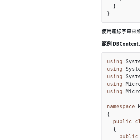
  }

}
使用連線字串來
範例 DBContext.
using
using
using
using
using
 Micr
namespace
{
public
c
{
public