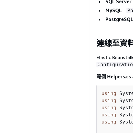
SQL Server
MySQL
–
P
PostgreSQ
連線至資
Elastic B
Configuratio
範例 Helpers.
using
using
using
using
using
 Syste