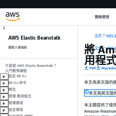
開始使用
文件
AWS E
AWS Elastic Beanstalk
將 Am
文件
AWS E
開發人員指南
用程
什麼是 AWS Elastic Beanstalk？
PDF
Markdo
入門教學課程
設定 EB CLI
本文為英文版的
EB CLI 命令
概念
本文為英文版
管理 應用程式
管理環境
本主題提供了使用 El
設定環境
Amazon Relat