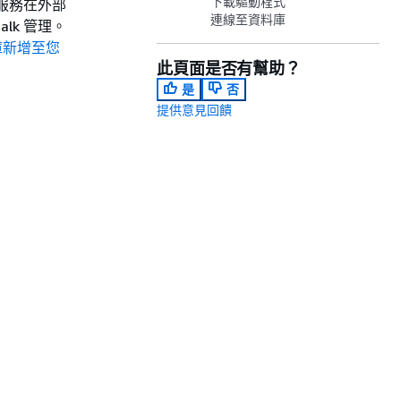
下載驅動程式
項服務在外部
連線至資料庫
lk 管理。
庫新增至您
此頁面是否有幫助？
是
否
提供意見回饋