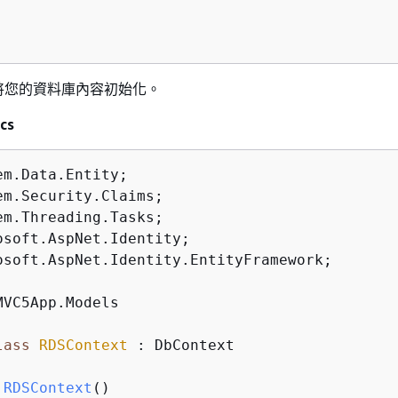
將您的資料庫內容初始化。
cs
osoft.AspNet.Identity.EntityFramework;

lass
RDSContext
 :
 DbContext

RDSContext
()