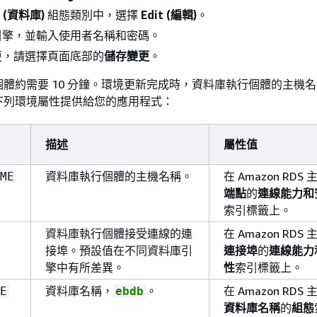
e (資料庫)
組態類別中，選擇
Edit (編輯)
。
引擎，並輸入使用者名稱和密碼。
更，請選擇頁面底部的
儲存變更
。
體約需要 10 分鐘。環境更新完成時，資料庫執行個體的主機
下列環境屬性提供給您的應用程式：
描述
屬性值
資料庫執行個體的主機名稱。
在 Amazon RDS
ME
端點
的
連線能力和
索引標籤上。
資料庫執行個體接受連線的連
在 Amazon RDS
接埠。預設值在不同資料庫引
連接埠
的
連線能力
擎中有所差異。
性
索引標籤上。
資料庫名稱，
。
在 Amazon RDS
E
ebdb
資料庫名稱
的
組態