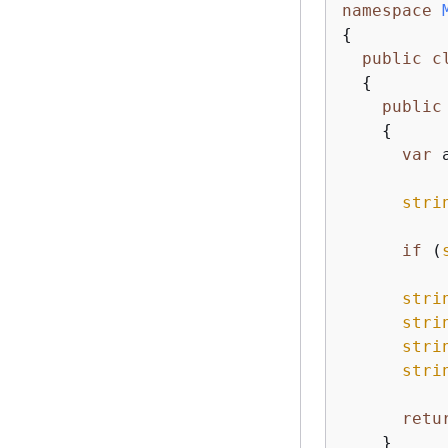
namespace
{
public
c
{
public
{
var
 
stri
if
 (
stri
stri
stri
stri
retu
    }
