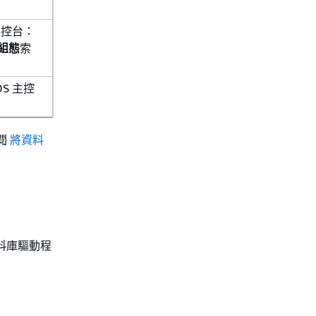
 主控台：
組態
索
DS 主控
參閱
將資料
料庫驅動程