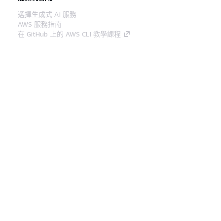
選擇生成式 AI 服務
AWS 服務指南
在 GitHub 上的 AWS CLI 教學課程
開發人員工具
AWS 程式碼範例庫
AWS CLI
AWS 建構家中心
AWS 開發人員工具部落格
實用的連結
下載 AWS 文件 MCP 伺服器
登入 AWS Console
AWS re:Post
隱私權
網站條款
Cookie 偏好設定
©
2026, Amazon Web Services, Inc.或其附屬公司。保留
中文 (繁體)
所有權利。