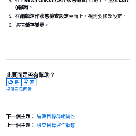
在
Health checks (運作狀態檢查)
標籤上，選擇
Edit
(編輯)
。
在
編輯運作狀態檢查設定
頁面上，視需要修改設定。
選擇
儲存變更
。
此頁面是否有幫助？
是
否
提供意見回饋
下一個主題：
編輯目標群組屬性
上一個主題：
檢查目標運作狀態