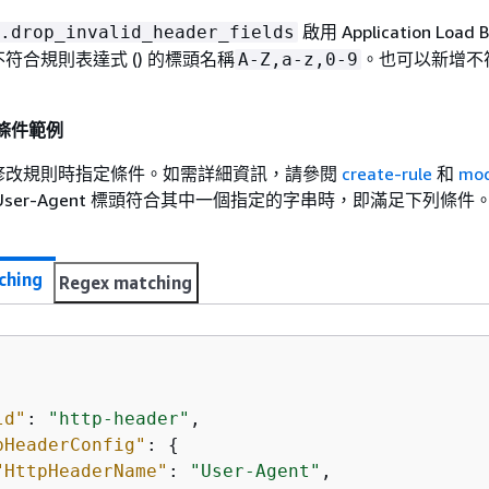
啟用 Application Load B
.drop_invalid_header_fields
符合規則表達式 () 的標頭名稱
。也可以新增不
A-Z,a-z,0-9
。
頭條件範例
修改規則時指定條件。如需詳細資訊，請參閱
create-rule
和
mod
ser-Agent 標頭符合其中一個指定的字串時，即滿足下列條件
ching
Regex matching
ld"
: 
"http-header"
,

pHeaderConfig"
: 
{
"HttpHeaderName"
: 
"User-Agent"
,
