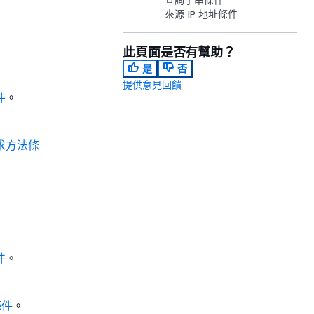
來源 IP 地址條件
此頁面是否有幫助？
是
否
提供意見回饋
件
。
請求方法條
件
。
條件
。