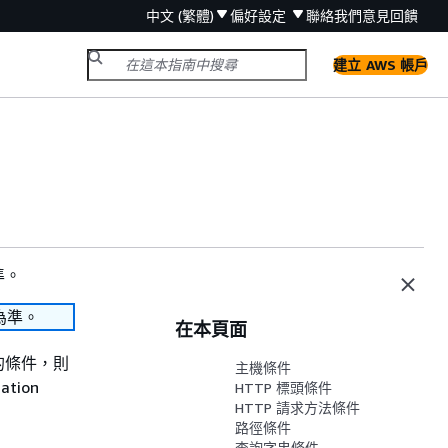
中文 (繁體)
偏好設定
聯絡我們
意見回饋
建立 AWS 帳戶
準。
為準。
在本頁面
的條件，則
主機條件
ion
HTTP 標頭條件
HTTP 請求方法條件
路徑條件
查詢字串條件