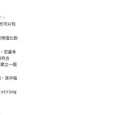
、
r
也可以包
使用值比對
，您最多
串符合
估建立一個
則，其中每
-string
。
、