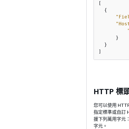
[

{
"Fie
"Hos
      }

  }

]
HTTP 標
您可以使用 HT
指定標準或自訂 
援下列萬用字元：*
字元。