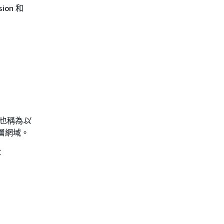
sion 和
也稱為
以
層網域。
：