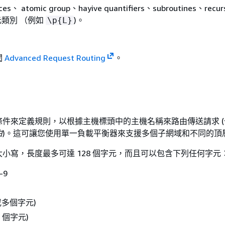
ces、 atomic group、hayive quantifiers、subroutines、recur
字元類別 （例如
)。
\p
{
L}
閱
Advanced Request Routing
。
條件來定義規則，以根據主機標頭中的主機名稱來路由傳送請求 (
由
)。這可讓您使用單一負載平衡器來支援多個子網域和不同的頂
小寫，長度最多可達 128 個字元，而且可以包含下列任何字元
-9
個或多個字元)
1 個字元)