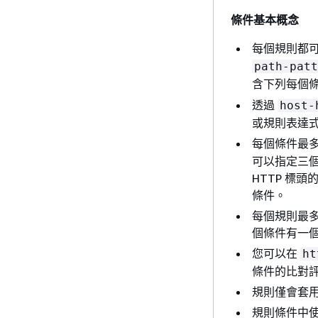
條件基本概念
每個規則都
path-patt
含下列每個
透過
host-
或規則表達式 (
每個條件最
可以指定三個
HTTP 標
條件。
每個規則最
個條件有一
您可以在
ht
條件的比對
規則僅會套用至可
規則條件中使用