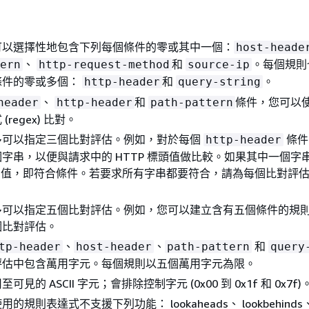
可以選擇性地包含下列每個條件的零或其中一個：
host-heade
、
和
。每個規則
ern
http-request-method
source-ip
條件的零或多個：
和
。
http-header
query-string
、
和
條件，您可以
header
http-header
path-pattern
regex) 比對。
多可以指定三個比對評估。例如，對於每個
條件
http-header
字串，以便與請求中的 HTTP 標頭值做比較。如果其中一個字
頭的值，即符合條件。若要求所有字串都要符合，請為每個比對評
多可以指定五個比對評估。例如，您可以建立含有五個條件的規
個比對評估。
、
、
和
tp-header
host-header
path-pattern
query
評估中包含萬用字元。每個規則以五個萬用字元為限。
見的 ASCII 字元；會排除控制字元 (0x00 到 0x1f 和 0x7f)
的規則表達式不支援下列功能： lookaheads、 lookbehinds