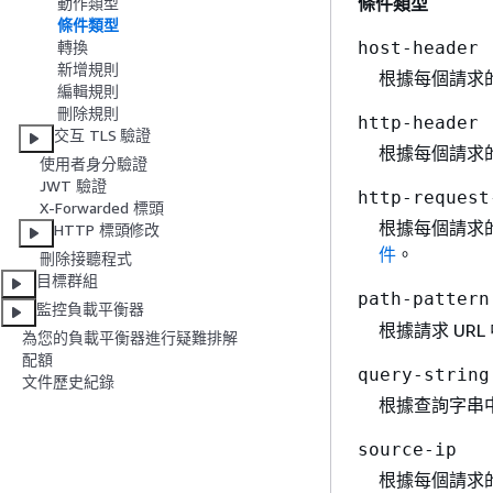
條件類型
動作類型
條件類型
host-header
轉換
新增規則
根據每個請求
編輯規則
刪除規則
http-header
交互 TLS 驗證
根據每個請求的
使用者身分驗證
JWT 驗證
http-request
X-Forwarded 標頭
根據每個請求的
HTTP 標頭修改
件
。
刪除接聽程式
目標群組
path-pattern
監控負載平衡器
根據請求 UR
為您的負載平衡器進行疑難排解
配額
query-string
文件歷史紀錄
根據查詢字串
source-ip
根據每個請求的