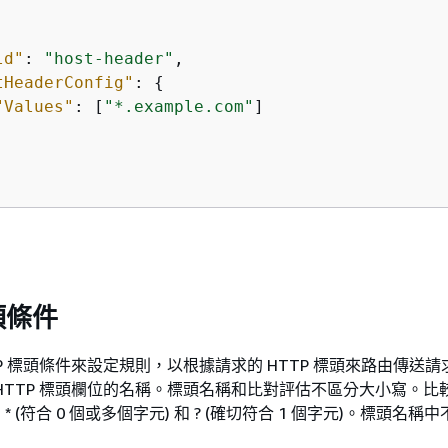
ld"
: 
"host-header"
,

tHeaderConfig"
: 
{
"Values"
: [
"*.example.com"
]

頭條件
TP 標頭條件來設定規則，以根據請求的 HTTP 標頭來路由傳送
HTTP 標頭欄位的名稱。標頭名稱和比對評估不區分大小寫。比
 (符合 0 個或多個字元) 和 ? (確切符合 1 個字元)。標頭名稱