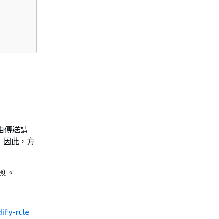
路由傳送請
；因此，方
回應。
ify-rule