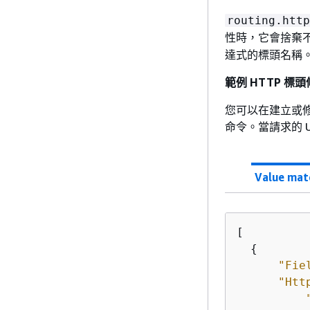
routing.http
性時，它會捨棄不
達式的標頭名稱
範例 HTTP 標
您可以在建立或
命令。當請求的 U
Value mat
[

{
"Fie
"Htt