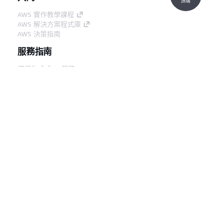
月
頂端
12
AWS 實作教學課程
日
AWS 解決方案程式庫
AWS 決策指南
使用 IPv6 註
此版本新增支援，以
2023
服務指南
冊目標
在 IPv6 處理時將執行
年
個體註冊為目標。
10
選擇生成式 AI 服務
月 2
AWS 服務指南
日
在 GitHub 上的 AWS CLI 教學課程
Network
此版本新增支援，可
2023
開發人員工具
Load
讓您在建立時關聯安
年 8
AWS 程式碼範例庫
Balancer 的
全群組與 Network
月
AWS CLI
安全群組
Load Balancer。
10
AWS 建構家中心
日
AWS 開發人員工具部落格
目標群組運作
此版本新增的支援，
2022
實用的連結
狀態
可讓您設定必須處於
年
下載 AWS 文件 MCP 伺服器
運作狀態良好之目標
11
登入 AWS Console
的最小計數或百分
月
AWS re:Post
比，以及不符合閾值
17