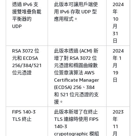
透過 IPv6 支
此版本可讓用戶端使
2024
援雙堆疊負載
用 IPv6 存取 UDP 型
年
平衡器的
應用程式。
10
UDP
月
31
日
RSA 3072 位
此版本透過 (ACM) 新
2024
元和 ECDSA
增了對 RSA 3072 位
年 1
256/384/521
元憑證和橢圓曲線數
月
位元憑證
位簽章演算法 AWS
19
Certificate Manager
日
(ECDSA) 256、384
和 521 位元憑證的支
援。
FIPS 140-3
此版本新增了在終止
2023
TLS 終止
TLS 連線時使用 FIPS
年
140-3
11
crypotographic 模組
月