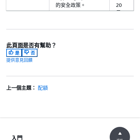
的安全政策。
20
日
區域 DNS 親
此版本新增支援，讓
2023
和性
用戶端解析負載平衡
年
器 DNS，以接收位於
10
此頁面是否有幫助？
相同可用區域 (AZ) 中
月
的 IP 地址。
12
是
否
日
提供意見回饋
停用運作狀態
此版本新增支援，以
2023
不佳的目標連
維持與運作狀態檢查
年
線終止
失敗之目標的作用中
10
上一個主題：
配額
連線。
月
12
日
預設 UDP 連
此版本新增在取消註
2023
線終止
冊逾時結束時終止
年
UDP 連線的支援。
10
入門