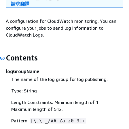
請求翻譯
A configuration for CloudWatch monitoring. You can
configure your jobs to send log information to
CloudWatch Logs.
Contents
logGroupName
The name of the log group for log publishing.
Type: String
Length Constraints: Minimum length of 1.
Maximum length of 512.
Pattern:
[\.\-_/#A-Za-z0-9]+