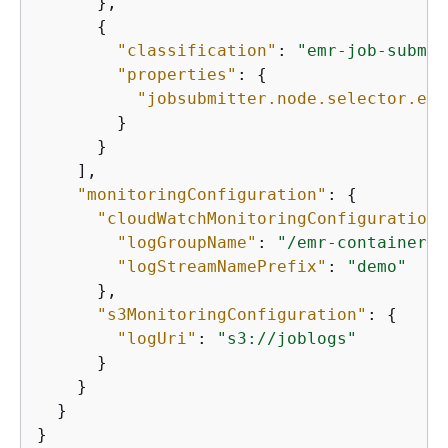
      },

{
"classification"
: 
"emr-job-submit
"properties"
: 
{
"jobsubmitter.node.selector.eks
        }

      }

    ], 

"monitoringConfiguration"
: 
{
"cloudWatchMonitoringConfiguration"
"logGroupName"
: 
"/emr-containers/
"logStreamNamePrefix"
: 
"demo"
      }, 

"s3MonitoringConfiguration"
: 
{
"logUri"
: 
"s3://joblogs"
      }

    }

  }

}
