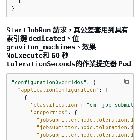
  ]

}
請求，其公差套用到具有
StartJobRun
索引鍵
、值
dedicated
、效果
graviton_machines
和 60 秒
NoExecute
的作業提交器 Pod
tolerationSeconds
"configurationOverrides"
: 
{
"applicationConfiguration"
: [

{
"classification"
: 
"emr-job-submitte
"properties"
: 
{
"jobsubmitter.node.toleration.ded
"jobsubmitter.node.toleration.ded
"jobsubmitter.node.toleration.ded