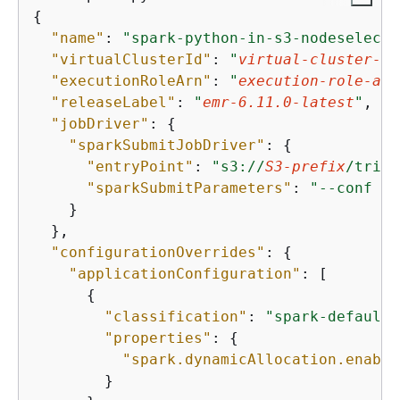
{
"name"
: 
"spark-python-in-s3-nodeselecto
"virtualClusterId"
: 
"
virtual-cluster-id
"executionRoleArn"
: 
"
execution-role-arn
"releaseLabel"
: 
"
emr-6.11.0-latest
"
, 

"jobDriver"
: 
{
"sparkSubmitJobDriver"
: 
{
"entryPoint"
: 
"s3://
S3-prefix
/trip-
"sparkSubmitParameters"
: 
"--conf sp
    }

  }, 

"configurationOverrides"
: 
{
"applicationConfiguration"
: [

{
"classification"
: 
"spark-defaults
"properties"
: 
{
"spark.dynamicAllocation.enable
        }
