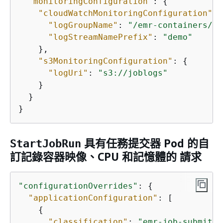
"monitoringConfiguration"
: 
{
"cloudWatchMonitoringConfiguration"
: 
"logGroupName"
: 
"/emr-containers/jo
"logStreamNamePrefix"
: 
"demo"
    }, 

"s3MonitoringConfiguration"
: 
{
"logUri"
: 
"s3://joblogs"
    }

  }

}
具有任務提交器 Pod 的自
StartJobRun
訂記錄容器映像、CPU 和記憶體的 請求
"configurationOverrides"
: 
{
"applicationConfiguration"
: [

{
"classification"
: 
"emr-job-submitte