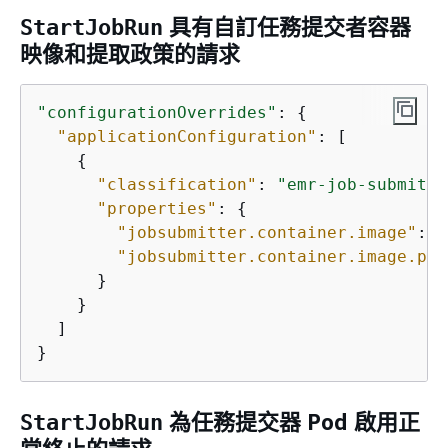
具有自訂任務提交者容器
StartJobRun
映像和提取政策的請求
"configurationOverrides"
: 
{
"applicationConfiguration"
: [

{
"classification"
: 
"emr-job-submitte
"properties"
: 
{
"jobsubmitter.container.image"
: 
"
"jobsubmitter.container.image.pul
      }

    }

  ]

}
為任務提交器 Pod 啟用正
StartJobRun