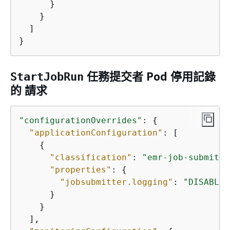
      }

    }

  ]

}
任務提交者 Pod 停用記錄
StartJobRun
的 請求
"configurationOverrides"
: 
{
"applicationConfiguration"
: [

{
"classification"
: 
"emr-job-submitte
"properties"
: 
{
"jobsubmitter.logging"
: 
"DISABLED
      }

    }

  ], 
