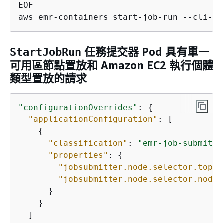
EOF

aws emr-containers start-job-run --cli-in
任務提交器 Pod 具有單一
StartJobRun
可用區節點置放和 Amazon EC2 執行個體
類型置放的請求
"configurationOverrides"
: 
{
"applicationConfiguration"
: [

{
"classification"
: 
"emr-job-submitte
"properties"
: 
{
"jobsubmitter.node.selector.topol
"jobsubmitter.node.selector.node.
      }

    }

  ]
