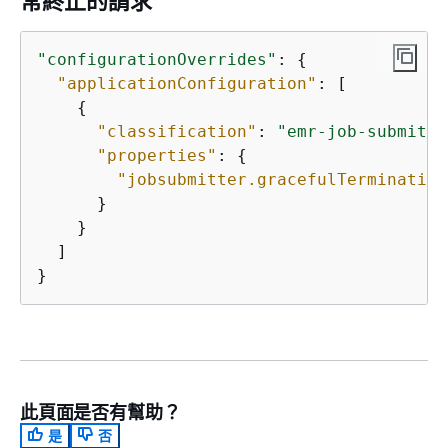
常終止的請求
"configurationOverrides"
: 
{
"applicationConfiguration"
: [

{
"classification"
: 
"emr-job-submitte
"properties"
: 
{
"jobsubmitter.gracefulTermination
      }

    }

  ]

}
此頁面是否有幫助？
是
否