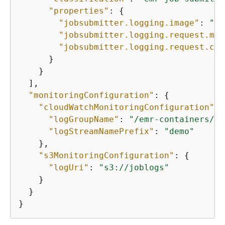
"properties"
: 
{
"jobsubmitter.logging.image"
: 
"
YO
"jobsubmitter.logging.request.mem
"jobsubmitter.logging.request.cor
      }

    }

  ], 

"monitoringConfiguration"
: 
{
"cloudWatchMonitoringConfiguration"
: 
"logGroupName"
: 
"/emr-containers/jo
"logStreamNamePrefix"
: 
"demo"
    }, 

"s3MonitoringConfiguration"
: 
{
"logUri"
: 
"s3://joblogs"
    }

  }

}