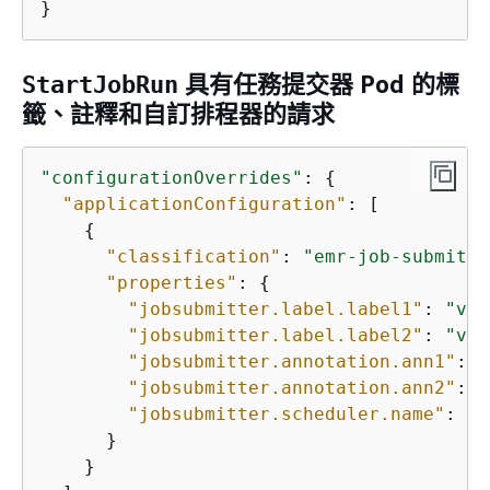
}
具有任務提交器 Pod 的標
StartJobRun
籤、註釋和自訂排程器的請求
"configurationOverrides"
: 
{
"applicationConfiguration"
: [ 

{
"classification"
: 
"emr-job-submitte
"properties"
: 
{
"jobsubmitter.label.label1"
: 
"val
"jobsubmitter.label.label2"
: 
"val
"jobsubmitter.annotation.ann1"
: 
"
"jobsubmitter.annotation.ann2"
: 
"
"jobsubmitter.scheduler.name"
: 
"c
      }

    }
