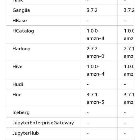
Ganglia
3.7.2
3.7.2
HBase
-
-
HCatalog
1.0.0-
1.0.0-
amzn-4
amzn-
Hadoop
2.7.2-
2.7.1-
amzn-0
amzn-
Hive
1.0.0-
1.0.0-
amzn-4
amzn-
Hudi
-
-
Hue
3.7.1-
3.7.1-
amzn-5
amzn-
Iceberg
-
-
JupyterEnterpriseGateway
-
-
JupyterHub
-
-