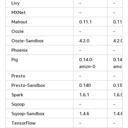
Livy
-
-
MXNet
-
-
Mahout
0.11.1
0.11.1
Oozie
-
-
Oozie-Sandbox
4.2.0
4.2.0
Phoenix
-
-
Pig
0.14.0-
0.14.0-
amzn-0
amzn-
Presto
-
-
Presto-Sandbox
0.140
0.136
Spark
1.6.1
1.6.0
Sqoop
-
-
Sqoop-Sandbox
1.4.6
1.4.6
TensorFlow
-
-