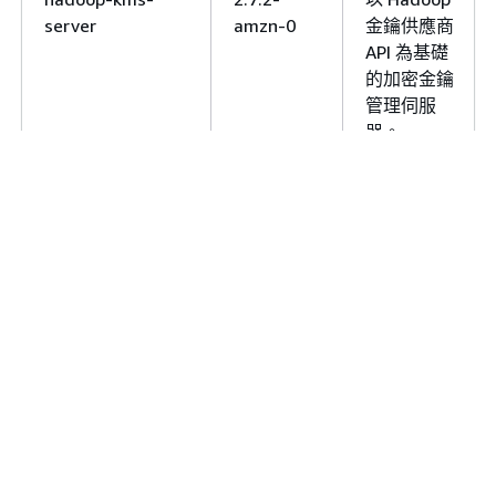
server
amzn-0
金鑰供應商
API 為基礎
的加密金鑰
管理伺服
器。
hadoop-mapred
2.7.2-
執行
amzn-0
MapReduce
應用程式的
MapReduce
執行引擎程
式庫。
hadoop-yarn-
2.7.2-
在個別節點
nodemanager
amzn-0
用於管理容
器的 YARN
服務。
hadoop-yarn-
2.7.2-
用於分配和
resourcemanager
amzn-0
管理叢集資