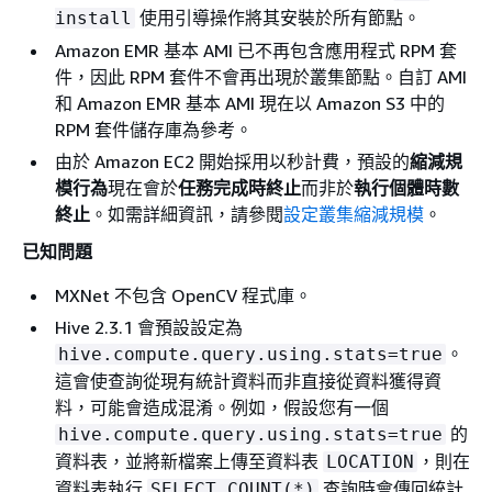
使用引導操作將其安裝於所有節點。
install
Amazon EMR 基本 AMI 已不再包含應用程式 RPM 套
件，因此 RPM 套件不會再出現於叢集節點。自訂 AMI
和 Amazon EMR 基本 AMI 現在以 Amazon S3 中的
RPM 套件儲存庫為參考。
由於 Amazon EC2 開始採用以秒計費，預設的
縮減規
模行為
現在會於
任務完成時終止
而非於
執行個體時數
終止
。如需詳細資訊，請參閱
設定叢集縮減規模
。
已知問題
MXNet 不包含 OpenCV 程式庫。
Hive 2.3.1 會預設設定為
。
hive.compute.query.using.stats=true
這會使查詢從現有統計資料而非直接從資料獲得資
料，可能會造成混淆。例如，假設您有一個
的
hive.compute.query.using.stats=true
資料表，並將新檔案上傳至資料表
，則在
LOCATION
資料表執行
查詢時會傳回統計
SELECT COUNT(*)