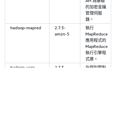
API 為基礎
的加密金鑰
管理伺服
器。
hadoop-mapred
2.7.3-
執行
amzn-5
MapReduce
應用程式的
MapReduce
執行引擎程
式庫。
hadoop-yarn-
2.7.3-
在個別節點
nodemanager
amzn-5
用於管理容
器的 YARN
服務。
hadoop-yarn-
2.7.3-
用於分配和
resourcemanager
amzn-5
管理叢集資
源，以及分
散式應用程