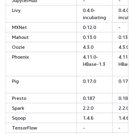
JupyterHub
-
-
Livy
0.4.0-
0.4.0-
incubating
incuba
MXNet
0.12.0
-
Mahout
0.13.0
0.13.0
Oozie
4.3.0
4.3.0
Phoenix
4.11.0-
4.11.0-
HBase-1.3
HBase-
Pig
0.17.0
0.17.0
Presto
0.187
0.184
Spark
2.2.0
2.2.0
Sqoop
1.4.6
1.4.6
TensorFlow
-
-