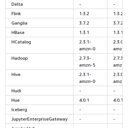
Delta
-
-
Flink
1.3.2
1.3.2
Ganglia
3.7.2
3.7.2
HBase
1.3.1
1.3.1
HCatalog
2.3.1-
2.3.0-
amzn-0
amzn-
Hadoop
2.7.3-
2.7.3-
amzn-5
amzn-
Hive
2.3.1-
2.3.0-
amzn-0
amzn-
Hudi
-
-
Hue
4.0.1
4.0.1
Iceberg
-
-
JupyterEnterpriseGateway
-
-