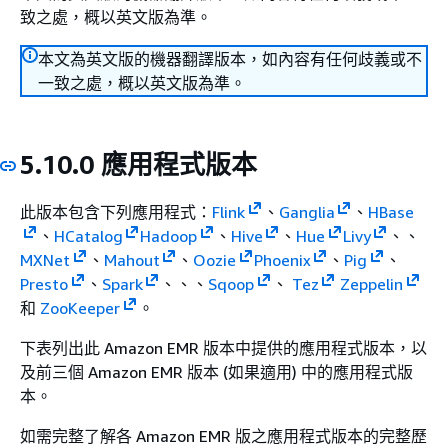
致之處，概以英文版為準。
本文為英文版的機器翻譯版本，如內容有任何歧義或不
一致之處，概以英文版為準。
5.10.0 應用程式版本
此版本包含下列應用程式：
Flink
、
Ganglia
、
HBase
、
HCatalog
Hadoop
、
Hive
、
Hue
Livy
、、
MXNet
、
Mahout
、
Oozie
Phoenix
、
Pig
、
Presto
、
Spark
、、、
Sqoop
、
Tez
Zeppelin
和
ZooKeeper
。
下表列出此 Amazon EMR 版本中提供的應用程式版本，以
及前三個 Amazon EMR 版本 (如果適用) 中的應用程式版
本。
如需完整了解各 Amazon EMR 版之應用程式版本的完整歷