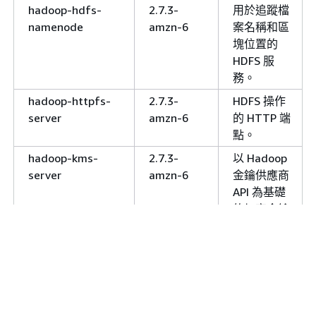
hadoop-hdfs-
2.7.3-
用於追蹤檔
namenode
amzn-6
案名稱和區
塊位置的
HDFS 服
務。
hadoop-httpfs-
2.7.3-
HDFS 操作
server
amzn-6
的 HTTP 端
點。
hadoop-kms-
2.7.3-
以 Hadoop
server
amzn-6
金鑰供應商
API 為基礎
的加密金鑰
管理伺服
器。
hadoop-mapred
2.7.3-
執行
amzn-6
MapReduce
應用程式的