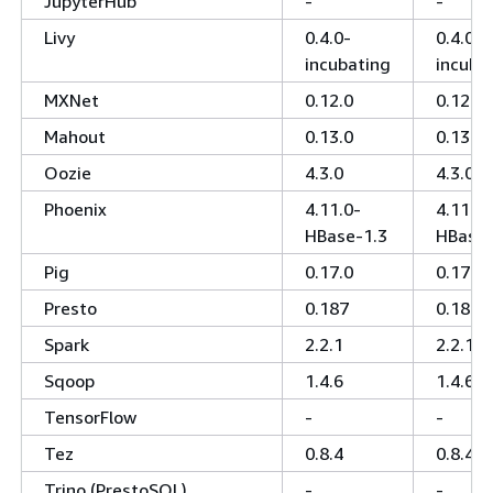
JupyterHub
-
-
Livy
0.4.0-
0.4.0-
incubating
incuba
MXNet
0.12.0
0.12.0
Mahout
0.13.0
0.13.0
Oozie
4.3.0
4.3.0
Phoenix
4.11.0-
4.11.0-
HBase-1.3
HBase-
Pig
0.17.0
0.17.0
Presto
0.187
0.187
Spark
2.2.1
2.2.1
Sqoop
1.4.6
1.4.6
TensorFlow
-
-
Tez
0.8.4
0.8.4
Trino (PrestoSQL)
-
-