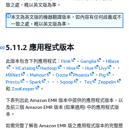
致之處，概以英文版為準。
本文為英文版的機器翻譯版本，如內容有任何歧義或不
一致之處，概以英文版為準。
5.11.2 應用程式版本
此版本包含下列應用程式：
Flink
、
Ganglia
、
HBase
、
HCatalog
Hadoop
、
Hive
、
Hue
Livy
、、
MXNet
、
Mahout
、
Oozie
Phoenix
、
Pig
、
Presto
、
Spark
、、、
Sqoop
、
Tez
Zeppelin
和
ZooKeeper
。
下表列出此 Amazon EMR 版本中提供的應用程式版本，以
及前三個 Amazon EMR 版本 (如果適用) 中的應用程式版
本。
如需完整了解各 Amazon EMR 版之應用程式版本的完整歷