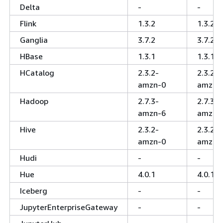
Delta
-
-
Flink
1.3.2
1.3.2
Ganglia
3.7.2
3.7.2
HBase
1.3.1
1.3.1
HCatalog
2.3.2-
2.3.2-
amzn-0
amzn-
Hadoop
2.7.3-
2.7.3-
amzn-6
amzn-
Hive
2.3.2-
2.3.2-
amzn-0
amzn-
Hudi
-
-
Hue
4.0.1
4.0.1
Iceberg
-
-
JupyterEnterpriseGateway
-
-