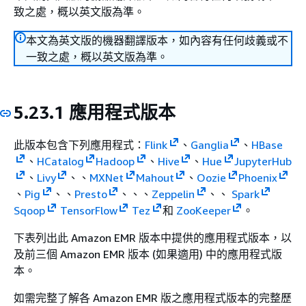
致之處，概以英文版為準。
本文為英文版的機器翻譯版本，如內容有任何歧義或不
一致之處，概以英文版為準。
5.23.1 應用程式版本
此版本包含下列應用程式：
Flink
、
Ganglia
、
HBase
、
HCatalog
Hadoop
、
Hive
、
Hue
JupyterHub
、
Livy
、、
MXNet
Mahout
、
Oozie
Phoenix
、
Pig
、、
Presto
、、、
Zeppelin
、、
Spark
Sqoop
TensorFlow
Tez
和
ZooKeeper
。
下表列出此 Amazon EMR 版本中提供的應用程式版本，以
及前三個 Amazon EMR 版本 (如果適用) 中的應用程式版
本。
如需完整了解各 Amazon EMR 版之應用程式版本的完整歷