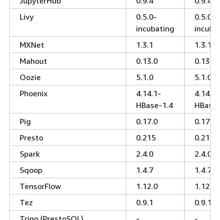
JupyterHub
0.9.4
0.9.4
Livy
0.5.0-
0.5.0-
incubating
incuba
MXNet
1.3.1
1.3.1
Mahout
0.13.0
0.13.0
Oozie
5.1.0
5.1.0
Phoenix
4.14.1-
4.14.1-
HBase-1.4
HBase-
Pig
0.17.0
0.17.0
Presto
0.215
0.215
Spark
2.4.0
2.4.0
Sqoop
1.4.7
1.4.7
TensorFlow
1.12.0
1.12.0
Tez
0.9.1
0.9.1
Trino (PrestoSQL)
-
-