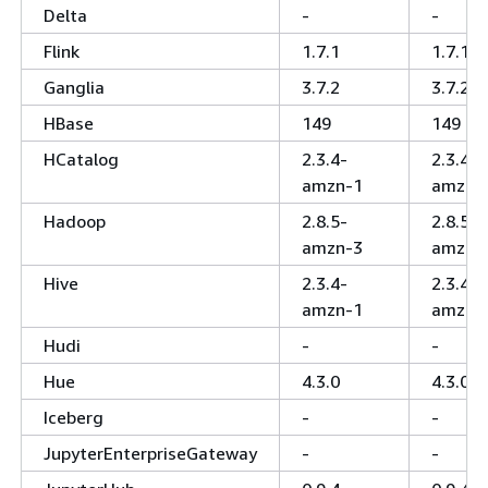
Delta
-
-
Flink
1.7.1
1.7.1
Ganglia
3.7.2
3.7.2
HBase
149
149
HCatalog
2.3.4-
2.3.4-
amzn-1
amzn-
Hadoop
2.8.5-
2.8.5-
amzn-3
amzn-
Hive
2.3.4-
2.3.4-
amzn-1
amzn-
Hudi
-
-
Hue
4.3.0
4.3.0
Iceberg
-
-
JupyterEnterpriseGateway
-
-