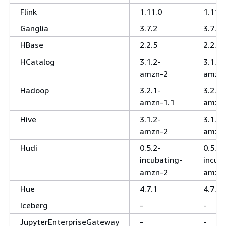
Flink
1.11.0
1.11.0
Ganglia
3.7.2
3.7.2
HBase
2.2.5
2.2.5
HCatalog
3.1.2-
3.1.2-
amzn-2
amzn
Hadoop
3.2.1-
3.2.1-
amzn-1.1
amzn
Hive
3.1.2-
3.1.2-
amzn-2
amzn
Hudi
0.5.2-
0.5.2-
incubating-
incub
amzn-2
amzn
Hue
4.7.1
4.7.1
Iceberg
-
-
JupyterEnterpriseGateway
-
-