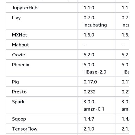
JupyterHub
1.1.0
1.1.0
Livy
0.7.0-
0.7.0-
incubating
incub
MXNet
1.6.0
1.6.0
Mahout
-
-
Oozie
5.2.0
5.2.0
Phoenix
5.0.0-
5.0.0-
HBase-2.0
HBase
Pig
0.17.0
0.17.0
Presto
0.232
0.232
Spark
3.0.0-
3.0.0-
amzn-0.1
amzn
Sqoop
1.4.7
1.4.7
TensorFlow
2.1.0
2.1.0