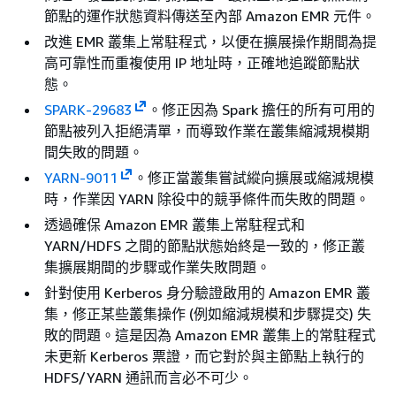
節點的運作狀態資料傳送至內部 Amazon EMR 元件。
改進 EMR 叢集上常駐程式，以便在擴展操作期間為提
高可靠性而重複使用 IP 地址時，正確地追蹤節點狀
態。
SPARK-29683
。修正因為 Spark 擔任的所有可用的
節點被列入拒絕清單，而導致作業在叢集縮減規模期
間失敗的問題。
YARN-9011
。修正當叢集嘗試縱向擴展或縮減規模
時，作業因 YARN 除役中的競爭條件而失敗的問題。
透過確保 Amazon EMR 叢集上常駐程式和
YARN/HDFS 之間的節點狀態始終是一致的，修正叢
集擴展期間的步驟或作業失敗問題。
針對使用 Kerberos 身分驗證啟用的 Amazon EMR 叢
集，修正某些叢集操作 (例如縮減規模和步驟提交) 失
敗的問題。這是因為 Amazon EMR 叢集上的常駐程式
未更新 Kerberos 票證，而它對於與主節點上執行的
HDFS/YARN 通訊而言必不可少。