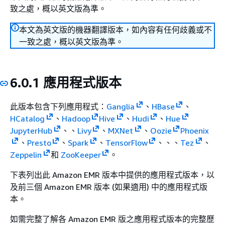
致之處，概以英文版為準。
本文為英文版的機器翻譯版本，如內容有任何歧義或不
一致之處，概以英文版為準。
6.0.1 應用程式版本
此版本包含下列應用程式：
Ganglia
、
HBase
、
HCatalog
、
Hadoop
Hive
、
Hudi
、
Hue
JupyterHub
、、
Livy
、
MXNet
、
Oozie
Phoenix
、
Presto
、
Spark
、
TensorFlow
、、、
Tez
、
Zeppelin
和
ZooKeeper
。
下表列出此 Amazon EMR 版本中提供的應用程式版本，以
及前三個 Amazon EMR 版本 (如果適用) 中的應用程式版
本。
如需完整了解各 Amazon EMR 版之應用程式版本的完整歷