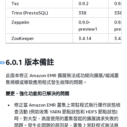
Tez
0.9.2
0.9.2
Trino (PrestoSQL)
338
338
Zeppelin
0.9.0-
0.9.0-
preview1
previ
ZooKeeper
3.4.14
3.4.14
6.0.1 版本備註
此版本修正 Amazon EMR 擴展無法成功縱向擴展/縮減叢
集規模或導致應用程式發生故障的問題。
變更、強化功能和已解決的問題
修正當 Amazon EMR 叢集上常駐程式執行運作狀態檢
查活動 (例如收集 YARN 節點狀態和 HDFS 節點狀態)
時，對大型、高度使用的叢集發起的擴展請求失敗的
問題。發生此問題的原因是，叢集上常駐程式無法將