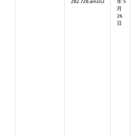
282.728.amzn2
年 5
月
26
日