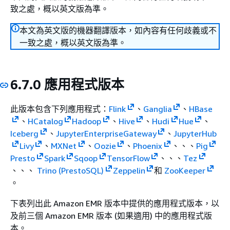
致之處，概以英文版為準。
本文為英文版的機器翻譯版本，如內容有任何歧義或不
一致之處，概以英文版為準。
6.7.0 應用程式版本
此版本包含下列應用程式：
Flink
、
Ganglia
、
HBase
、
HCatalog
Hadoop
、
Hive
、
Hudi
Hue
、
Iceberg
、
JupyterEnterpriseGateway
、
JupyterHub
Livy
、
MXNet
、
Oozie
、
Phoenix
、、、
Pig
Presto
Spark
Sqoop
TensorFlow
、、、
Tez
、、、
Trino (PrestoSQL)
Zeppelin
和
ZooKeeper
。
下表列出此 Amazon EMR 版本中提供的應用程式版本，以
及前三個 Amazon EMR 版本 (如果適用) 中的應用程式版
本。