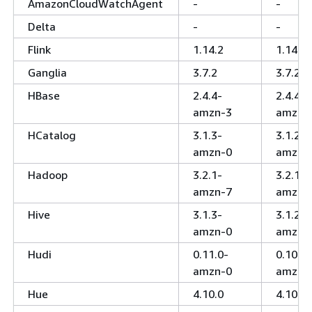
AmazonCloudWatchAgent
-
-
Delta
-
-
Flink
1.14.2
1.14.2
Ganglia
3.7.2
3.7.2
HBase
2.4.4-
2.4.4-
amzn-3
amzn-
HCatalog
3.1.3-
3.1.2-
amzn-0
amzn-
Hadoop
3.2.1-
3.2.1-
amzn-7
amzn-
Hive
3.1.3-
3.1.2-
amzn-0
amzn-
Hudi
0.11.0-
0.10.1-
amzn-0
amzn-
Hue
4.10.0
4.10.0