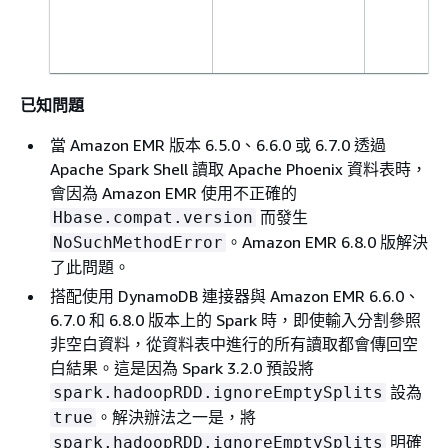
已知問題
當 Amazon EMR 版本 6.5.0、6.6.0 或 6.7.0 透過
Apache Spark Shell 讀取 Apache Phoenix 資料表時，
會因為 Amazon EMR 使用不正確的
而發生
Hbase.compat.version
。Amazon EMR 6.8.0 版解決
NoSuchMethodError
了此問題。
搭配使用 DynamoDB 連接器與 Amazon EMR 6.6.0、
6.7.0 和 6.8.0 版本上的 Spark 時，即使輸入分割參照
非空白資料，從資料表中進行的所有讀取都會傳回空
白結果。這是因為 Spark 3.2.0 預設將
設為
spark.hadoopRDD.ignoreEmptySplits
2.0.20260216.0
4.14.355-
2026
。解決辦法之一是，將
true
280.714.amzn2
年 2
明確
spark.hadoopRDD.ignoreEmptySplits
月