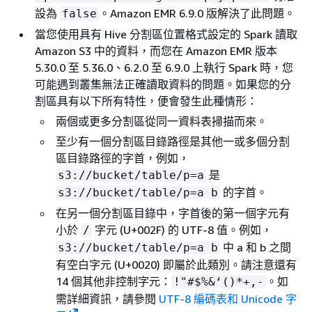
設為
。Amazon EMR 6.9.0 版解決了此問題。
false
25
日
當您使用具有 Hive 分割區位置格式設定的 Spark 讀取
Amazon S3 中的資料，而您在 Amazon EMR 版本
5.30.0 至 5.36.0、6.2.0 至 6.9.0 上執行 Spark 時，您
可能遇到叢集無法正確讀取資料的問題。如果您的分
割區具有以下所有特性，便會發生此種情形：
兩個或更多分割區從同一資料表掃描而來。
至少有一個分割區目錄路徑是其他一或多個分割
區目錄路徑的字首，例如，
是
s3://bucket/table/p=a
的字首。
s3://bucket/table/p=a b
在另一個分割區目錄中，字首後的第一個字元有
小於
字元 (U+002F) 的 UTF-8 值。例如，
/
中 a 和 b 之間
s3://bucket/table/p=a b
有空白字元 (U+0020) 即屬於此類別。請注意還有
14 個其他非控制字元：
。如
!"#$%&‘()*+,-
需詳細資訊，請參閱
UTF-8 編碼表和 Unicode 字