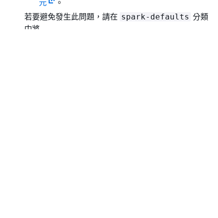
元
。
若要避免發生此問題，請在
分類
spark-defaults
中將
spark.sql.sources.fastS3PartitionDisc
組態設定為
。
overy.enabled
false
使用 Amazon EMR 版本 5.36.0 和 6.6.0 至 6.9.0，
和
服務元件可能
SecretAgent
RecordServer
會因為 Log4j2 屬性中的錯誤檔案名稱模式組態而遇到
日誌資料遺失的情況。該錯誤組態會導致元件一天只
產生一個日誌檔案。當使用輪換策略時，它會覆寫現
有的檔案，而不會如預期產生新的日誌檔案。如需避
免此狀況發生，請使用引導操作來每小時產生日誌檔
案，並在檔案名稱中附加自動遞增的整數以處理輪
換。
對於 Amazon EMR 6.6.0 至 6.9.0 版本，在啟動叢集時
使用以下引導操作。
‑‑bootstrap‑actions "
Path
=s3://emr-dat