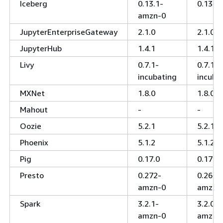
Iceberg
0.13.1-
0.13.1
amzn-0
JupyterEnterpriseGateway
2.1.0
2.1.0
JupyterHub
1.4.1
1.4.1
Livy
0.7.1-
0.7.1-
incubating
incuba
MXNet
1.8.0
1.8.0
Mahout
-
-
Oozie
5.2.1
5.2.1
Phoenix
5.1.2
5.1.2
Pig
0.17.0
0.17.0
Presto
0.272-
0.267-
amzn-0
amzn-
Spark
3.2.1-
3.2.0-
amzn-0
amzn-