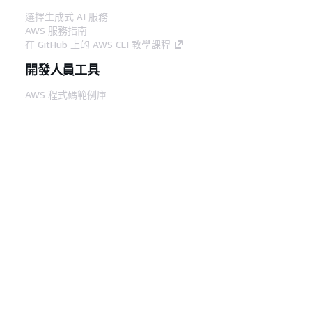
選擇生成式 AI 服務
AWS 服務指南
在 GitHub 上的 AWS CLI 教學課程
開發人員工具
AWS 程式碼範例庫
AWS CLI
AWS 建構家中心
AWS 開發人員工具部落格
實用的連結
下載 AWS 文件 MCP 伺服器
登入 AWS Console
AWS re:Post
隱私權
網站條款
Cookie 偏好設定
©
2026, Amazon Web Services, Inc.或其附屬公司。保留
中文 (繁體)
所有權利。