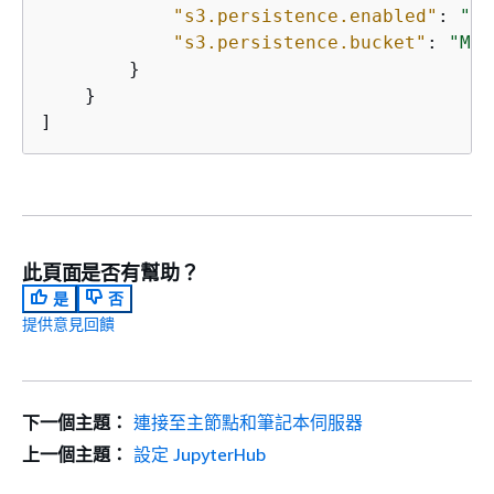
"s3.persistence.enabled"
: 
"tr
"s3.persistence.bucket"
: 
"MyJ
        }

    }

]
此頁面是否有幫助？
是
否
提供意見回饋
下一個主題：
連接至主節點和筆記本伺服器
上一個主題：
設定 JupyterHub