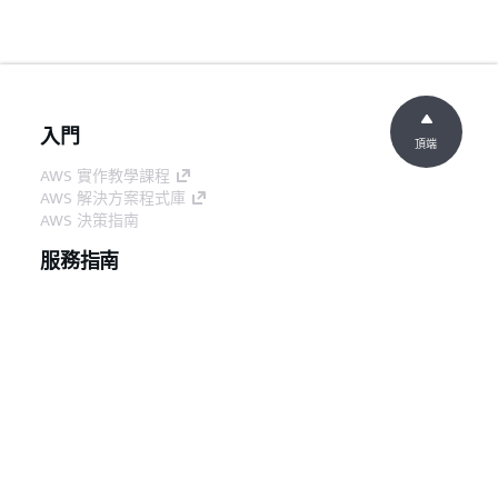
入門
頂端
AWS 實作教學課程
AWS 解決方案程式庫
AWS 決策指南
服務指南
選擇生成式 AI 服務
AWS 服務指南
在 GitHub 上的 AWS CLI 教學課程
開發人員工具
AWS 程式碼範例庫
AWS CLI
AWS 建構家中心
AWS 開發人員工具部落格