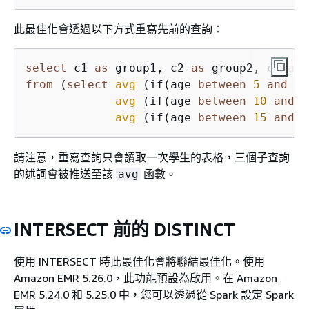
此最佳化會透過以下方式重寫先前的查詢：
select
 c1 
as
 group1, c2 
as
 group2, c3 
as
from
 (
select
avg
 (if(age 
between
5
and
10
avg
 (if(age 
between
10
and
1
avg
 (if(age 
between
15
and
2
請注意，重寫查詢只會讀取一次學生的表格，三個子查詢
的述詞會被推送至該
函數。
avg
INTERSECT 前的 DISTINCT
使用 INTERSECT 時此最佳化會將聯結最佳化。使用
Amazon EMR 5.26.0，此功能預設為啟用。在 Amazon
EMR 5.24.0 和 5.25.0 中，您可以透過從 Spark 設定 Spark