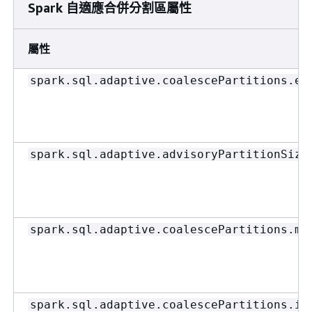
Spark 自適應合併分割區屬性
屬性
spark.sql.adaptive.coalescePartitions.en
spark.sql.adaptive.advisoryPartitionSize
spark.sql.adaptive.coalescePartitions.mi
spark.sql.adaptive.coalescePartitions.in