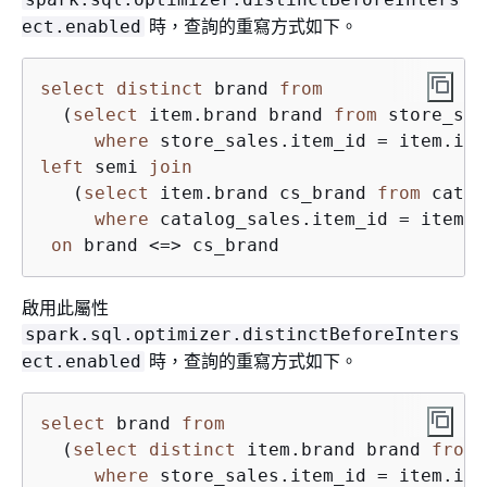
時，查詢的重寫方式如下。
ect.enabled
select
distinct
 brand 
from
  (
select
 item.brand brand 
from
 store_sal
where
 store_sales.item_id 
=
left
 semi 
join
   (
select
 item.brand cs_brand 
from
 catal
where
 catalog_sales.item_id 
=
 item.i
on
 brand 
<=>
啟用此屬性
spark.sql.optimizer.distinctBeforeInters
時，查詢的重寫方式如下。
ect.enabled
select
 brand 
from
  (
select
distinct
 item.brand brand 
from
 
where
 store_sales.item_id 
=