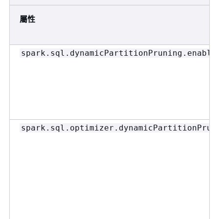
屬性
spark.sql.dynamicPartitionPruning.enable
spark.sql.optimizer.dynamicPartitionPrun