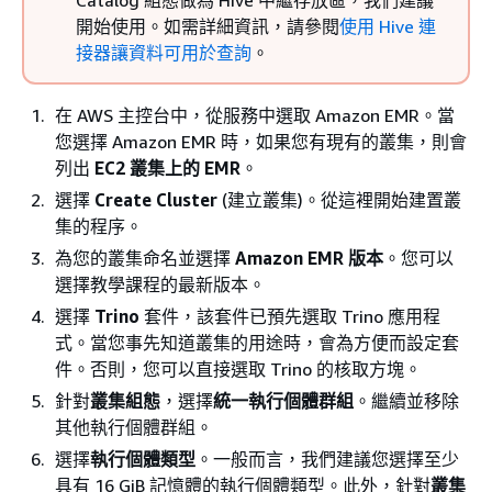
Catalog 組態做為 Hive 中繼存放區，我們建議
開始使用。如需詳細資訊，請參閱
使用 Hive 連
接器讓資料可用於查詢
。
在 AWS 主控台中，從服務中選取 Amazon EMR。當
您選擇 Amazon EMR 時，如果您有現有的叢集，則會
列出
EC2 叢集上的 EMR
。
選擇
Create Cluster
(建立叢集)。從這裡開始建置叢
集的程序。
為您的叢集命名並選擇
Amazon EMR 版本
。您可以
選擇教學課程的最新版本。
選擇
Trino
套件，該套件已預先選取 Trino 應用程
式。當您事先知道叢集的用途時，會為方便而設定套
件。否則，您可以直接選取 Trino 的核取方塊。
針對
叢集組態
，選擇
統一執行個體群組
。繼續並移除
其他執行個體群組。
選擇
執行個體類型
。一般而言，我們建議您選擇至少
具有 16 GiB 記憶體的執行個體類型。此外，針對
叢集