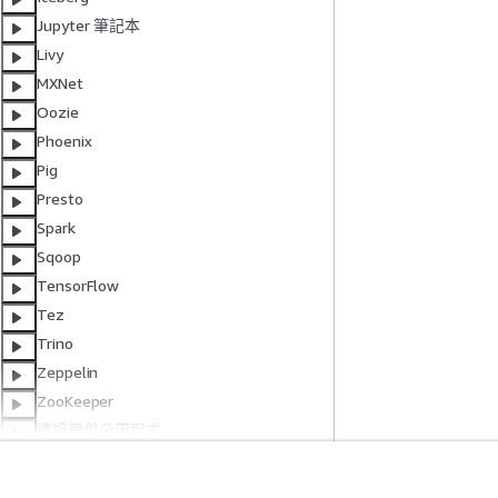
Jupyter 筆記本
Livy
MXNet
Oozie
Phoenix
Pig
Presto
Spark
Sqoop
TensorFlow
Tez
Trino
Zeppelin
ZooKeeper
連接器與公用程式
在叢集上執行命令和指令碼
AWS 詞彙表