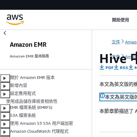
開始使用
文件
Amazo
Amazon EMR
Hive
文件
Amazo
Amazon EMR 版本指南
PDF
RSS
M
關於 Amazon EMR 版本
本文為英文版的
新增內容
設定應用程式
本文為英文版
使用成品儲存庫檢查相依性
EMR 檔案系統 (EMRFS)
本節章節描述了 A
S3A 檔案系統
使用 Amazon S3 S3A 用戶端加密
Amazon CloudWatch 代理程式