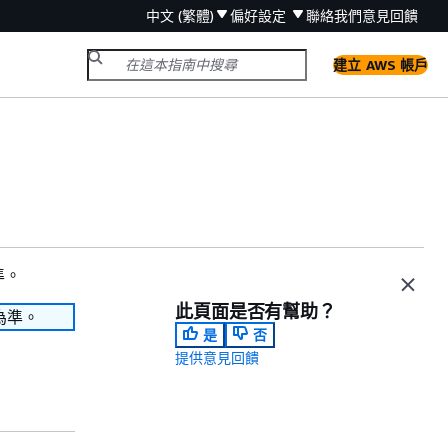
中文 (繁體)
偏好設定
聯絡我們
意見回饋
建立 AWS 帳戶
準。
此頁面是否有幫助？
為準。
是
否
提供意見回饋