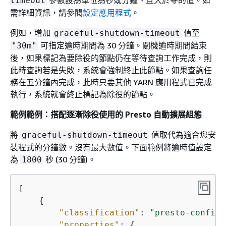
參數設為單位為秒或分鐘、且大於零的值。如
timeout
需詳細資訊，請參閱
設定應用程式
。
例如，增加
值至
graceful-shutdown-timeout
可指定逾時期間為 30 分鐘。關機逾時期間結束
"30m"
後，如果標記為要除役的節點仍在等待查詢工作完成，則
此時查詢若是失敗，系統會強制終止此節點。如果查詢任
務在五分鐘內完成，此時只要其他 YARN 應用程式已完成
執行，系統就會終止標記為除役的節點。
範例範例：搭配逐漸除役使用的 Presto 自動擴展組態
將
值取代為適合您安
graceful-shutdown-timeout
裝程式的分鐘數。沒有最大數值。下面範例將逾時值設定
為
秒 (30 分鐘)。
1800
[

{
"classification"
: 
"presto-config"
"properties"
: 
{