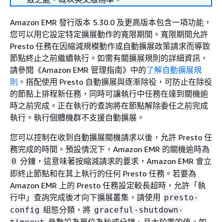
Amazon EMR 發行版本 5.30.0 及更高版本包含一項功能，
您可以用它設定特定擴展動作的寬限期間。寬限期間允許
Presto 任務在因縮減規模動作或自動擴展政策請求而導致
節點終止之前繼續執行。如需有關擴展規則的詳細資訊，
請參閱《Amazon EMR 管理指南》
中的
了解自動擴展規
則
。搭配使用 Presto 自動擴展與逐漸除役，可防止在除役
的節點上排程新任務，同時可讓執行中任務在達到關機逾
時之前完成。正在執行的查詢將在節點解除委任之前完成
執行。執行個體機群不支援自動擴展。
您可以控制在收到自動擴展關機請求以後，允許 Presto 任
務完成的時間。預設情況下，Amazon EMR 的關機逾時為
分鐘，這意味著按縮減請求的要求，Amazon EMR 會立
0
即終止節點和在其上執行的任何 Presto 任務。若要為
Amazon EMR 上的 Presto 任務設定較長超時，允許「執
行中」查詢完成後才向下擴展叢集，請使用
presto-
組態分類，將
config
graceful-shutdown-