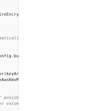
reEncryptRequireDecrypt)

matically creates the KMS client.
nfig.builder().build())

r(keyArn).build();

eAwsKmsMultiKeyring(keyringInput);

r possible
er values.