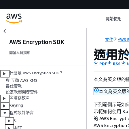
開始使用
文件
AWS E
AWS Encryption SDK
適用於 
文件
AWS E
開發人員指南
PDF
RSS
M
什麼是 AWS Encryption SDK？
本文為英文版的
與 互動 AWS KMS
最佳實務
本文為英文版
設定軟體開發套件
金鑰存放區
下列範例示範如何使用
Keyring
示範如何使用 3.
x
程式設計語言
的 AWS Encrypti
C
AWS Encryptio
.NET