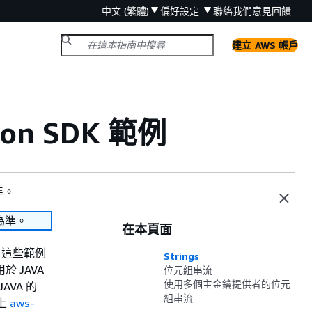
中文 (繁體)
偏好設定
聯絡我們
意見回饋
建立 AWS 帳戶
ion SDK 範例
準。
為準。
在本頁面
料。這些範例
Strings
於 JAVA
位元組串流
使用多個主金鑰提供者的位元
AVA 的
組串流
 上
aws-