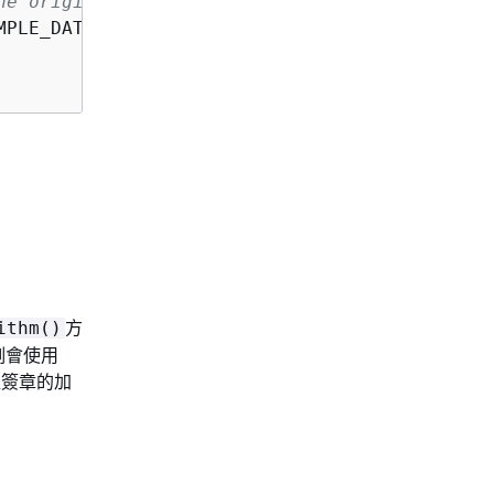
he original plaintext
PLE_DATA);

方
ithm()
例會使用
位簽章的加
。