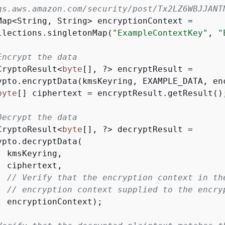
gs.aws.amazon.com/security/post/Tx2LZ6WBJJANT
Map<String, String> encryptionContext =

llections.singletonMap(
"ExampleContextKey"
, 
"
Encrypt the data
CryptoResult<
byte
[], ?> encryptResult =

ypto.encryptData(kmsKeyring, EXAMPLE_DATA, enc
byte
[] ciphertext = encryptResult.getResult();
Decrypt the data
CryptoResult<
byte
[], ?> decryptResult =

ypto.decryptData(

 kmsKeyring,

 ciphertext,

// Verify that the encryption context in th
// encryption context supplied to the encry
  encryptionContext);
