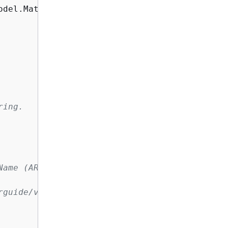
del.MaterialProvidersConfig;

ing.

Name (ARN) of your AWS KMS customer master

guide/viewing-keys.html
