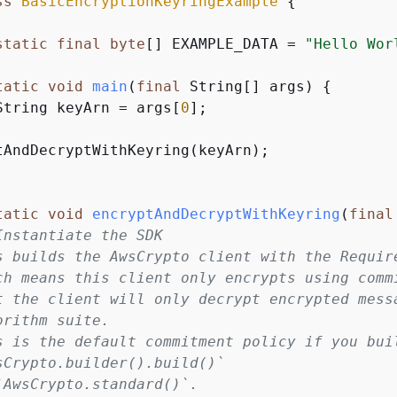
ss
BasicEncryptionKeyringExample
{
static
final
byte
[] EXAMPLE_DATA = 
"Hello Wor
tatic
void
main
(
final
 String[] args)
{
String keyArn = args[
0
];

tAndDecryptWithKeyring(keyArn);

tatic
void
encryptAndDecryptWithKeyring
(
final
Instantiate the SDK
s builds the AwsCrypto client with the Requir
ch means this client only encrypts using comm
t the client will only decrypt encrypted mess
orithm suite.
s is the default commitment policy if you bui
sCrypto.builder().build()`
`AwsCrypto.standard()`.