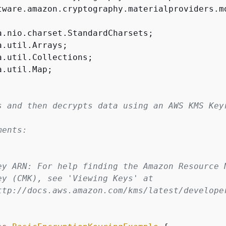
tware.amazon.cryptography.materialproviders.mo
a.util.Map;

s and then decrypts data using an AWS KMS Keyr
ents:

ey ARN: For help finding the Amazon Resource 
ey (CMK), see 'Viewing Keys' at

ttp://docs.aws.amazon.com/kms/latest/developer