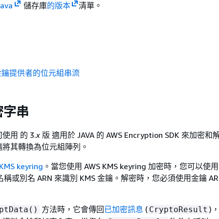
java
儲存庫
的版本
清單。
金鑰提供者的位元組串流
密字串
用 的 3.
x
版 適用於 JAVA 的 AWS Encryption SDK 來加
請將其轉換為位元組陣列。
KMS keyring
。當您使用 AWS KMS keyring 加密時，您可以使用
名稱或別名 ARN 來識別 KMS 金鑰。解密時，您必須使用金鑰 AR
方法時，它會傳回
已加密訊息
(
)
ptData()
CryptoResult