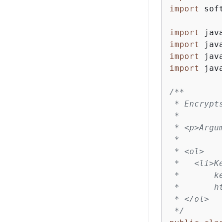
import
 sof
import
import
import
import
 jav
/**

 * Encrypt
 *

 * <p>Argum
 *

 * <ol>

 *   <li>K
 *       k
 *       h
 * </ol>

 */