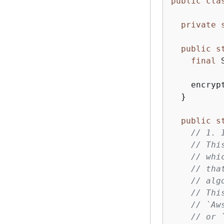
public
cla
private
public
s
final
 
    encryp
  }

public
s
// 1. 
// Thi
// whi
// tha
// alg
// Thi
// `Aw
// or 