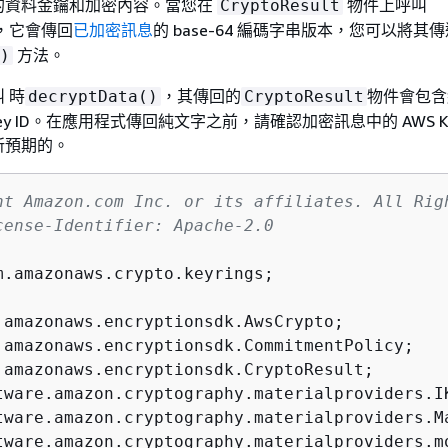
的資料金鑰和加密內容。當您在
物件上呼叫
CryptoResult
，它會傳回
已加密訊息
的 base-64 編碼字串版本，您可以將其
方法。
)
 時
，其傳回的
物件會包含
decryptData()
CryptoResult
 key ID。在應用程式傳回純文字之前，請確認加密訊息中的 AWS KMS
所預期的。
ht Amazon.com Inc. or its affiliates. All Rig
cense-Identifier: Apache-2.0
m.amazonaws.crypto.keyrings;
