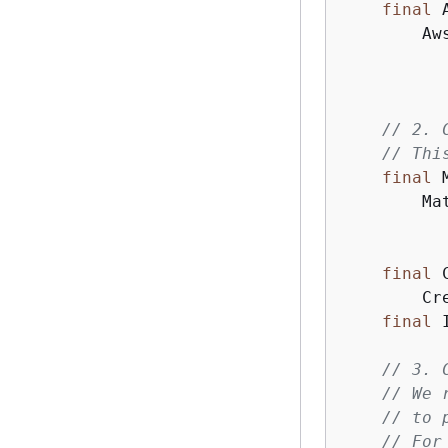
final
 
        Aw
          
           
// 2. 
// Thi
final
 
        Ma
          
           
final
 
        Cr
final
 
// 3. 
// We 
// to 
// For