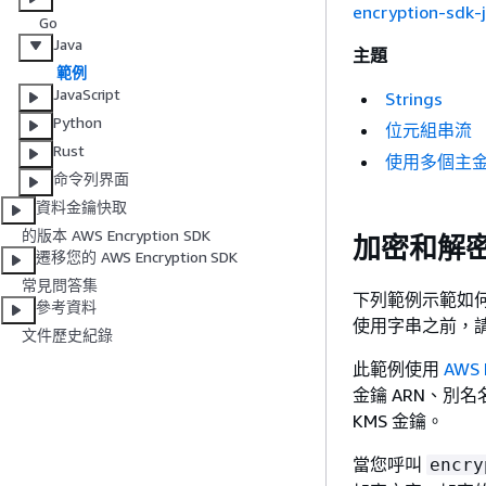
encryption-sdk-
Go
Java
主題
範例
JavaScript
Strings
Python
位元組串流
Rust
使用多個主
命令列界面
資料金鑰快取
的版本 AWS Encryption SDK
加密和解
遷移您的 AWS Encryption SDK
常見問答集
下列範例示範如何使
參考資料
使用字串之前，
文件歷史紀錄
此範例使用
AWS 
金鑰 ARN、別名
KMS 金鑰。
當您呼叫
encry