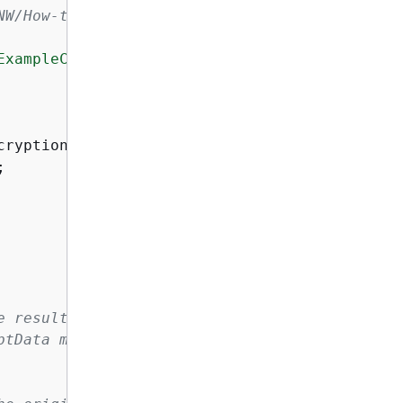
NW/How-to-Protect-the-Integrity-of-Your-Encry
ExampleContextValue"
);

ryptionContext);



e result contains the
ptData method