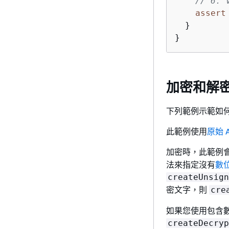
// 6. 
assert
  }

}
加密和解
下列範例示範如何使用
此範例使用
原始 A
加密時，此範例
法來指定沒有
數
createUnsign
密文字，則
cre
如果您使用包含
createDecryp