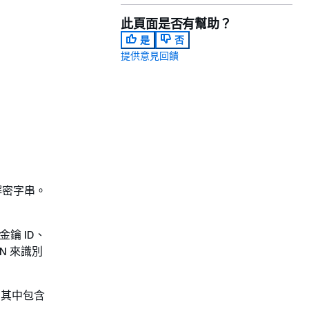
此頁面是否有幫助？
是
否
提供意見回饋
密和解密字串。
金鑰 ID、
N 來識別
，其中包含