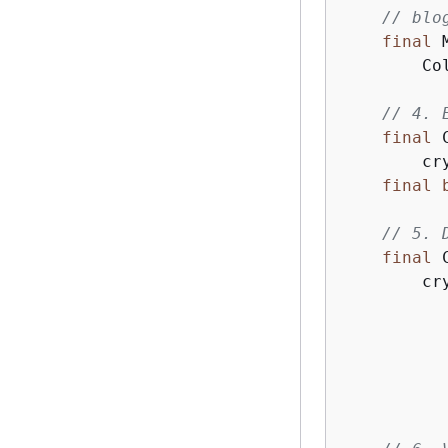
// blo
final
 
        Co
// 4. 
final
 
        cr
final
// 5. 
final
 
        cr
           
           
          