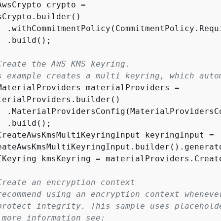
AwsCrypto crypto =

sCrypto.builder()

  .withCommitmentPolicy(CommitmentPolicy.Requi
 .build();

Create the AWS KMS keyring.
s example creates a multi keyring, which auto
MaterialProviders materialProviders =

terialProviders.builder()

  .MaterialProvidersConfig(MaterialProvidersCo
 .build();

CreateAwsKmsMultiKeyringInput keyringInput =

eateAwsKmsMultiKeyringInput.builder().generato
IKeyring kmsKeyring = materialProviders.Creat
Create an encryption context
recommend using an encryption context wheneve
protect integrity. This sample uses placehold
 more information see: