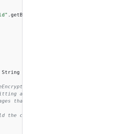
ld"
.getBytes(StandardCharsets.UTF_8);

 String keyArn)
{
eEncryptRequireDecrypt commitment policy,
itting algorithm suites and enforces
ages that were created with a committing
ld the client with