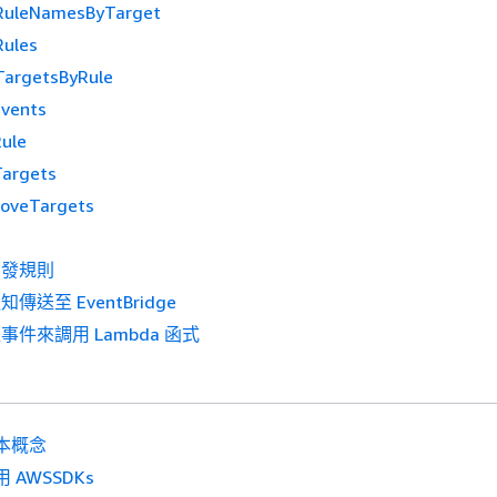
tRuleNamesByTarget
Rules
TargetsByRule
Events
ule
Targets
oveTargets
觸發規則
傳送至 EventBridge
事件來調用 Lambda 函式
本概念
 AWSSDKs