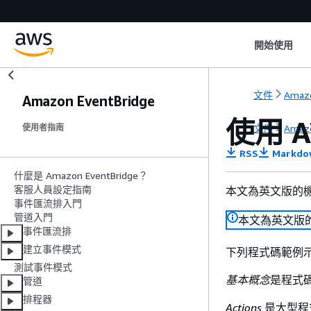
開始使用
文件
Amazo
Amazon EventBridge
使用 A
文件
Amazo
使用者指南
RSS
Markdo
什麼是 Amazon EventBridge？
客服人員設定指南
本文為英文版的
事件匯流排入門
管道入門
本文為英文版
事件匯流排
建立事件模式
下列程式碼範例示範如
測試事件模式
基本概念
是程式
管道
排程器
Actions
是大型程