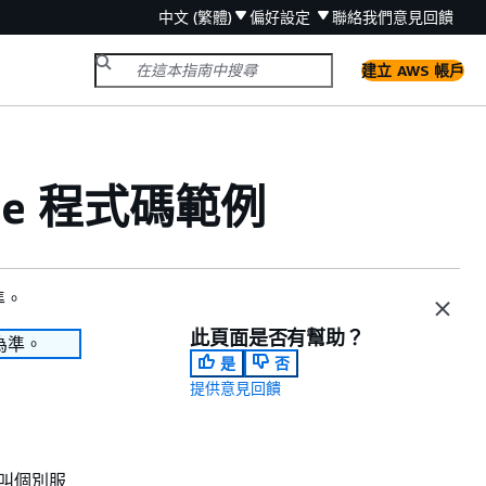
中文 (繁體)
偏好設定
聯絡我們
意見回饋
建立 AWS 帳戶
idge 程式碼範例
準。
此頁面是否有幫助？
為準。
是
否
提供意見回饋
叫個別服