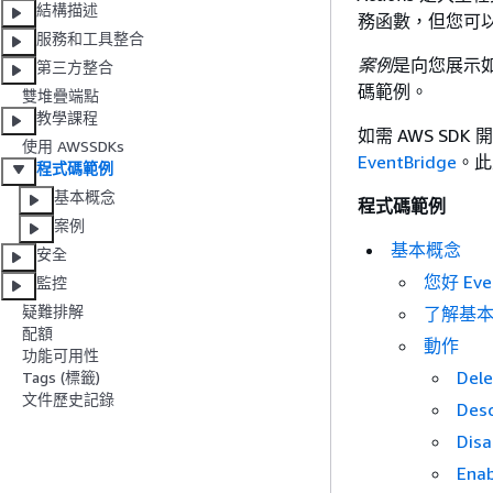
結構描述
務函數，但您可
服務和工具整合
案例
是向您展示如
第三方整合
碼範例。
雙堆疊端點
教學課程
如需 AWS S
使用 AWSSDKs
EventBridge
。此
程式碼範例
基本概念
程式碼範例
案例
基本概念
安全
您好 Even
監控
疑難排解
了解基
配額
動作
功能可用性
Dele
Tags (標籤)
文件歷史記錄
Desc
Disa
Enab