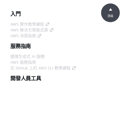
入門
頂端
AWS 實作教學課程
AWS 解決方案程式庫
AWS 決策指南
服務指南
選擇生成式 AI 服務
AWS 服務指南
在 GitHub 上的 AWS CLI 教學課程
開發人員工具
AWS 程式碼範例庫
AWS CLI
AWS 建構家中心
AWS 開發人員工具部落格
實用的連結
下載 AWS 文件 MCP 伺服器