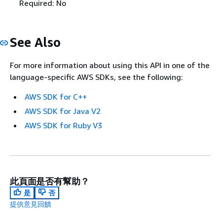
Required: No
See Also
For more information about using this API in one of the
language-specific AWS SDKs, see the following:
AWS SDK for C++
AWS SDK for Java V2
AWS SDK for Ruby V3
此頁面是否有幫助？
是
否
提供意見回饋