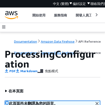
中文 (繁體)
偏好設定
聯絡我們
開始使用
服務指南
開發人員工具
Documentation
Amazon Data Firehose
API Reference
ProcessingConfigur
Documentation
Amazon Data Firehose
API Reference
ation
PDF
Markdown
焦點模式
在本頁面
此頁面尚未翻譯為您的語言。