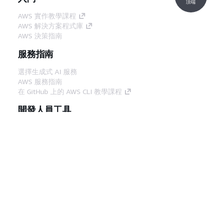
頂端
AWS 實作教學課程
AWS 解決方案程式庫
AWS 決策指南
服務指南
選擇生成式 AI 服務
AWS 服務指南
在 GitHub 上的 AWS CLI 教學課程
開發人員工具
AWS 程式碼範例庫
AWS CLI
AWS 建構家中心
AWS 開發人員工具部落格
實用的連結
下載 AWS 文件 MCP 伺服器
登入 AWS Console
AWS re:Post