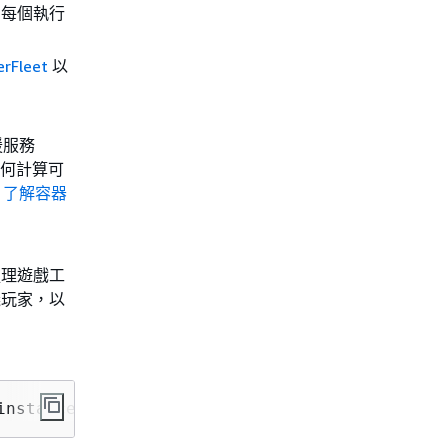
則每個執行
erFleet
以
援服務
需如何計算可
閱
了解容器
處理遊戲工
義玩家，以
instance] 
*
 [# 
of
 player slots 
per
 game sessi