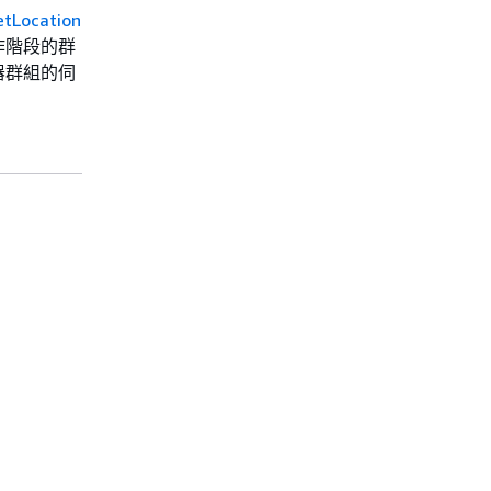
etLocation
作階段的群
器群組的伺