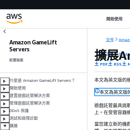
開始使用
文件
Amazo
Amazon GameLift
Servers
擴展Am
文件
Amazo
託管指南
PDF
RSS
M
本文為英文版的
什麼是 Amazon GameLift Servers？
開始使用
本文為英文版
建置遊戲託管解決方案
管理遊戲託管解決方案
遊戲託管最具挑
DDoS 保護
上。在受管容器
測試和故障診斷
當您建立新的機群時
擴展