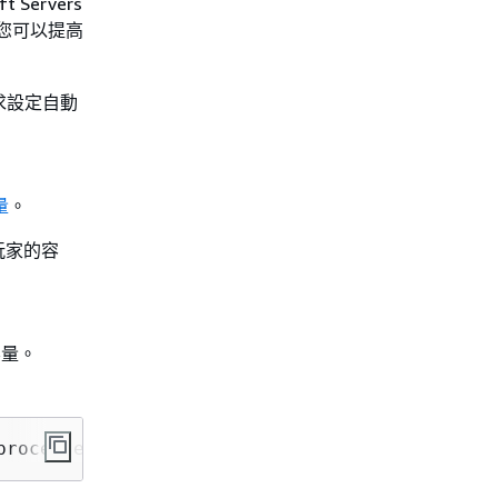
ervers
您可以提高
需求設定自動
量
。
玩家的容
容量。
：
processes 
per
 game server container] 
*
 [# 
of
 