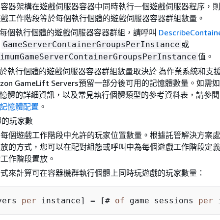
的容器架構在遊戲伺服器容器中同時執行一個遊戲伺服器程序，
遊戲工作階段等於每個執行個體的遊戲伺服器容器群組數量。
每個執行個體的遊戲伺服器容器群組，請呼叫
DescribeContain
得
或
GameServerContainerGroupsPerInstance
值。
imumGameServerContainerGroupsPerInstance
於執行個體的遊戲伺服器容器群組數量取決於 為作業系統和支
azon GameLift Servers預留一部分後可用的記憶體數量。如
憶體的詳細資訊，以及常見執行個體類型的參考資料表，請參
記憶體配置
。
體的玩家數
在每個遊戲工作階段中允許的玩家位置數量。根據託管解決方案
置放的方式，您可以在配對組態或呼叫中為每個遊戲工作階段定
戲工作階段置放。
公式來計算可在容器機群執行個體上同時玩遊戲的玩家數量：
yers 
per
 instance] 
=
 [# 
of
 game sessions 
per
 