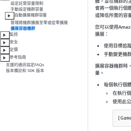
體，並在機群的主區
設定託管容量限制
會將一個執行個
手動設定機群容量
或降低所需的容
自動擴展機群容量
管理將機群擴展至零或從零擴展
您可以使用Amaz
擴展容器機群
擴展：
監控
安全
使用目標追
定價
手動變更機
參考指南
支援的通訊協定FAQs
擴展容器機群時
版本備註和 SDK 版本
量。
每個執行個
在執行
使用此
[Gam