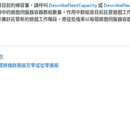
群目前的總容量，請呼叫
DescribeFleetCapacity
或
DescribeFle
群中的遊戲伺服器容器群組數量。作用中群組是目前託管遊戲工
準備好託管新的遊戲工作階段。將這些值乘以每個遊戲伺服器容
控
理將機群擴展至零或從零擴展