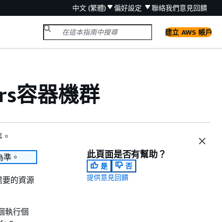
中文 (繁體)
偏好設定
聯絡我們
意見回饋
建立 AWS 帳戶
vers容器機群
準。
此頁面是否有幫助？
為準。
是
否
提供意見回饋
需要的資源
一個執行個