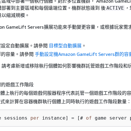
域中部署一個執行個體。對於多位置機群， Amazon GameLift S
體部署到主要區域和每個遠端位置。機群狀態達到 後
，
ACTIVE
量以縮減規模。
on GameLift Servers擴展功能來手動變更容量，或根據玩家
蹤設定自動擴展。請參閱
目標型自動擴展
。
群的容量。請參閱
手動設定機Amazon GameLift Servers群的容
，請考慮新增或移除執行個體如何影響機群託管遊戲工作階段和
體的遊戲工作階段
個體上執行的每個遊戲伺服器程序代表託管一個遊戲工作階段的
公式來計算在容器機群執行個體上同時執行的遊戲工作階段數量
e sessions 
per
 instance] 
=
 [# 
of
 game server 