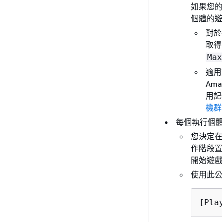
如果您
個體的
對於
取
Max
適用
Am
用記
機群
每個執行個
您決定
作階段
開始遊
使用此
[Pla