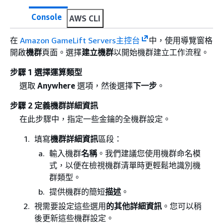
Console
AWS CLI
在
Amazon GameLift Servers主控台
中，使用導覽窗格
開啟
機群
頁面。選擇
建立機群
以開始機群建立工作流程。
步驟 1 選擇運算類型
選取
Anywhere
選項，然後選擇
下一步
。
步驟 2 定義機群詳細資訊
在此步驟中，指定一些金鑰的全機群設定。
填寫
機群詳細資訊
區段：
輸入機群
名稱
。我們建議您使用機群命名模
式，以便在檢視機群清單時更輕鬆地識別機
群類型。
提供機群的簡短
描述
。
視需要設定這些選用
的其他詳細資訊
。您可以稍
後更新這些機群設定。