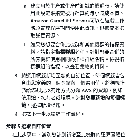
建立用於生產或生產前測試的機群時，請使
用此設定來指定機群運算的每小時
成本
值。
Amazon GameLift Servers可以在遊戲工作
階段置放程序期間使用此資訊，根據成本選
取託管資源。
如果您想要合併此機群和其他機群的指標資
料，請指定
指標群組
名稱。針對您要合併的
所有機群使用相同的指標群組名稱。檢視指
標群組的指標，以查看彙總的資料。
將選用標籤新增至您的自訂位置。每個標籤皆包
含由您定義的一個金鑰與一個選用值。將標籤指
派給您想要以有用方式分類 AWS 的資源，例如
依用途、擁有者或環境。針對您要
新增的每個標
籤
，選擇新增標籤。
選擇
下一步
以繼續工作流程。
步驟 3 選取自訂位置
在此步驟中，識別您計劃新增至此機群的運算實體位