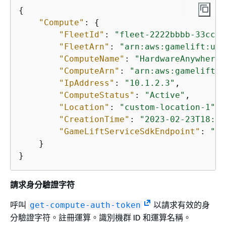
{
"Compute"
: 
{
"FleetId"
: 
"fleet-2222bbbb-33cc-4
"FleetArn"
: 
"arn:aws:gamelift:us-
"ComputeName"
: 
"HardwareAnywhere"
"ComputeArn"
: 
"arn:aws:gamelift:u
"IpAddress"
: 
"10.1.2.3"
,

"ComputeStatus"
: 
"Active"
,

"Location"
: 
"custom-location-1"
,

"CreationTime"
: 
"2023-02-23T18:09
"GameLiftServiceSdkEndpoint"
: 
"ws
    }

}
請求身分驗證字符
呼叫
以請求有效的身
get-compute-auth-token
分驗證字符。註冊運算。識別機群 ID 和運算名稱。