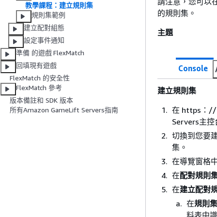
請注意，您可以
教學課程：建立規則集
的規則集。
規則集範例
建立配對組態
主題
設定事件通知
準備 的遊戲 FlexMatch
回填現有遊戲
Console
FlexMatch 的安全性
FlexMatch 參考
建立規則集
版本備註和 SDK 版本
在 https：//
所有Amazon GameLift Servers指南
Servers主
切換到您要建
集。
在導覽窗格
在
配對規則
在
建立配對
在
規則
料表中