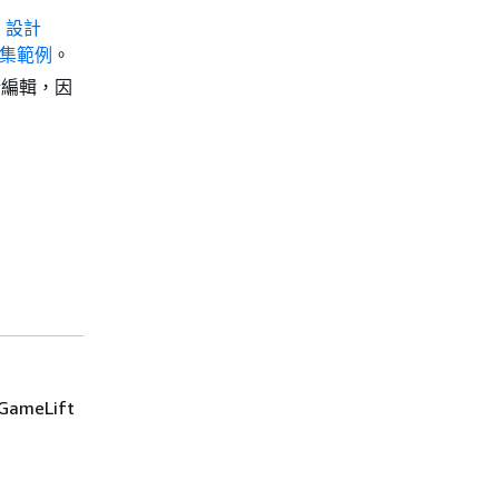
閱
設計
規則集範例
。
行編輯，因
ameLift