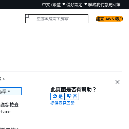
中文 (繁體)
偏好設定
聯絡我們
意見回饋
建立 AWS 帳戶
準。
此頁面是否有幫助？
為準。
是
否
提供意見回饋
，建議您檢查
face