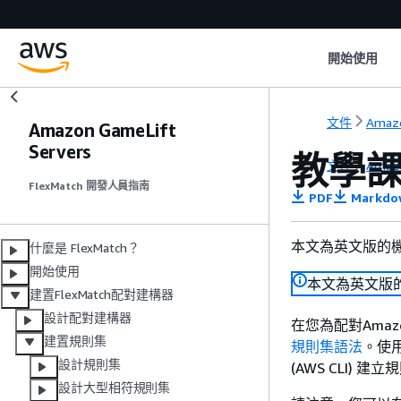
開始使用
文件
Amazo
Amazon GameLift
Servers
教學
文件
Amazo
FlexMatch 開發人員指南
PDF
Markdo
本文為英文版的
什麼是 FlexMatch？
開始使用
本文為英文版
建置FlexMatch配對建構器
設計配對建構器
在您為配對Amazo
建置規則集
規則集語法
。使用A
設計規則集
(AWS CLI)
設計大型相符規則集