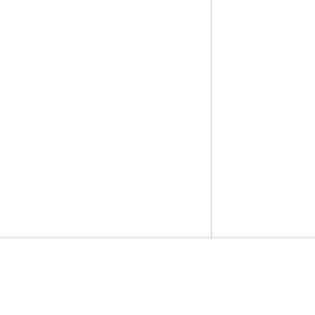
入門
服務指南
AWS 實作教學課程
選擇生成式 AI 服