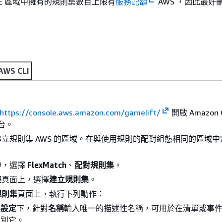
在 區域中擁有的規則集數目上限有
服務配額
AWS ，因此最好
AWS CLI
https://console.aws.amazon.com/gamelift/
開啟 Amazon G
控台。
立規則集 AWS 的區域。在與使用規則的配對組態相同的區域中
中，選擇
FlexMatch
、
配對規則集
。
集
頁面上，選擇
建立規則集
。
規則集
頁面上，執行下列動作：
集設定
下，針對
名稱
輸入唯一的描述性名稱，可用於在清單或事
識別它。