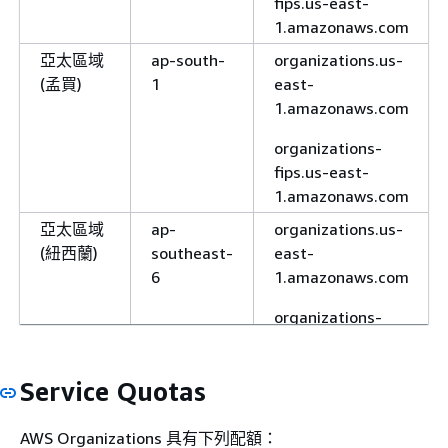
fips.us-east-
1.amazonaws.com
亞太區域
ap-south-
organizations.us-
(孟買)
1
east-
1.amazonaws.com
organizations-
fips.us-east-
1.amazonaws.com
亞太區域
ap-
organizations.us-
(紐西蘭)
southeast-
east-
6
1.amazonaws.com
organizations-
fips.us-east-
1.amazonaws.com
Service Quotas
亞太區域
ap-
organizations.us-
(大阪)
northeast-
east-
AWS Organizations 具有下列配額：
3
1.amazonaws.com