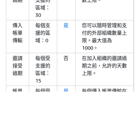
過期
支援的
數上限。
亞太區域
ap-
organizations.us-
區域：
(雪梨)
southeast-
east-
30
2
1.amazonaws.com
傳入
每個支
是
您可以隨時管理和支
organizations-
帳單
援的區
付的外部組織數量上
fips.us-east-
傳輸
域：0
限。最大值為
1.amazonaws.com
1000。
亞太區域
ap-east-2
organizations.us-
邀請
每個受
否
在加入組織的邀請過
(台北)
east-
接受
支援的
期之前，允許的天數
1.amazonaws.com
過期
區域：
上限。
15
organizations-
fips.us-east-
帳單
每個受
是
每個傳入帳單傳輸在
1.amazonaws.com
轉移
支援的
任何指定時間可以擁
鏈的
區域：
有的互連數目上限。
亞太區域
ap-
organizations.us-
長度
1
此配額的最大值為 2
(泰國)
southeast-
east-
代表經銷商，1 代表
7
1.amazonaws.com
解決方案供應商和直
organizations-
接客戶。解決方案供