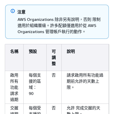
organizations-
注意
fips.us-east-
AWS Organizations 除非另有說明，否則 限制
1.amazonaws.com
適用於組織層級。許多配額僅適用於從 AWS
亞太區域
ap-
organizations.us-
Organizations 管理帳戶執行的動作。
(首爾)
northeast-
east-
2
1.amazonaws.com
名稱
預設
可
說明
organizations-
調
fips.us-east-
整
1.amazonaws.com
亞太區域
ap-
organizations.us-
啟用
每個支
否
請求啟用所有功能過
(新加坡)
southeast-
east-
所有
援的區
期前允許的天數上
1
1.amazonaws.com
功能
域：
限。
請求
90
organizations-
過期
fips.us-east-
1.amazonaws.com
交握
每個受
否
允許 完成交握的天