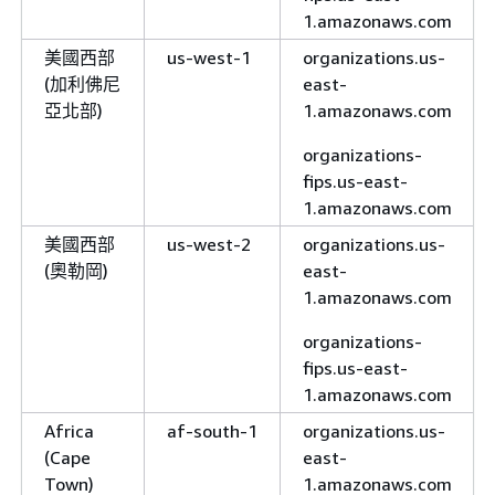
1.amazonaws.com
美國西部
us-west-1
organizations.us-
(加利佛尼
east-
亞北部)
1.amazonaws.com
organizations-
fips.us-east-
1.amazonaws.com
美國西部
us-west-2
organizations.us-
(奧勒岡)
east-
1.amazonaws.com
organizations-
fips.us-east-
1.amazonaws.com
Africa
af-south-1
organizations.us-
(Cape
east-
Town)
1.amazonaws.com